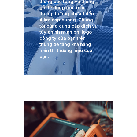
thùng các tông và thùng
gỗ để đóng gói, mỗi
thùng thường chứa 1 đến
4 km cáp quang. Chúng
tôi cũng cung cấp dịch vụ
tùy chỉnh miễn phí logo
công ty của bạn trên
thùng để tăng khả năng
hiển thị thương hiệu của
bạn.