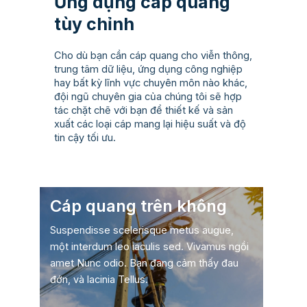
Ứng dụng cáp quang
tùy chỉnh
Cho dù bạn cần cáp quang cho viễn thông,
trung tâm dữ liệu, ứng dụng công nghiệp
hay bất kỳ lĩnh vực chuyên môn nào khác,
đội ngũ chuyên gia của chúng tôi sẽ hợp
tác chặt chẽ với bạn để thiết kế và sản
xuất các loại cáp mang lại hiệu suất và độ
tin cậy tối ưu.
Cáp quang trên không
Suspendisse scelerisque metus augue,
một interdum leo iaculis sed. Vivamus ngồi
amet Nunc odio. Bạn đang cảm thấy đau
đớn, và lacinia Tellus.