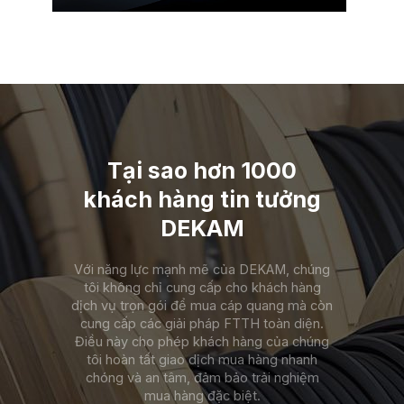
Tại sao hơn 1000
khách hàng tin tưởng
DEKAM
Với năng lực mạnh mẽ của DEKAM, chúng
tôi không chỉ cung cấp cho khách hàng
dịch vụ trọn gói để mua cáp quang mà còn
cung cấp các giải pháp FTTH toàn diện.
Điều này cho phép khách hàng của chúng
tôi hoàn tất giao dịch mua hàng nhanh
chóng và an tâm, đảm bảo trải nghiệm
mua hàng đặc biệt.