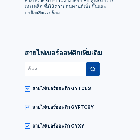
สายเคเบิล GYFTY53 มีปลอก PE คู่และเกราะ
เทปเหล็ก ซึ่งให้ความทนทานที่เพิ่มขึ้นและ
ปกป้องสิ่งแวดล้อม
สายไฟเบอร์ออฟติกเพิ่มเติม
ค้นหา:
สายไฟเบอร์ออฟติก GYTC8S
สายไฟเบอร์ออฟติก GYFTC8Y
สายไฟเบอร์ออฟติก GYXY