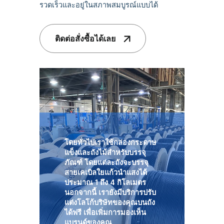
รวดเร็วและอยู่ในสภาพสมบูรณ์แบบได้
ติดต่อสั่งซื้อได้เลย
โดยทั่วไปเราใช้กล่องกระดาษ
แข็งและถังไม้สำหรับบรรจุ
ภัณฑ์ โดยแต่ละถังจะบรรจุ
สายเคเบิลใยแก้วนำแสงได้
ประมาณ 1 ถึง 4 กิโลเมตร
นอกจากนี้ เรายังมีบริการปรับ
แต่งโลโก้บริษัทของคุณบนถัง
ได้ฟรี เพื่อเพิ่มการมองเห็น
แบรนด์ของคุณ