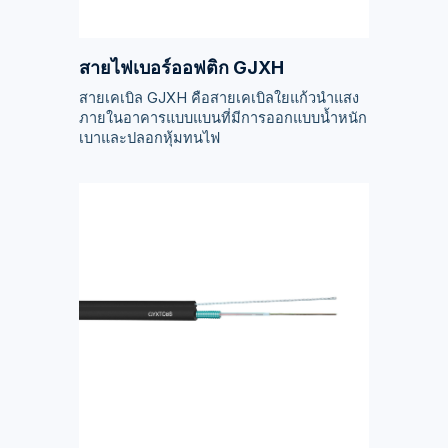
สายไฟเบอร์ออฟติก GJXH
สายเคเบิล GJXH คือสายเคเบิลใยแก้วนำแสง
ภายในอาคารแบบแบนที่มีการออกแบบน้ำหนัก
เบาและปลอกหุ้มทนไฟ