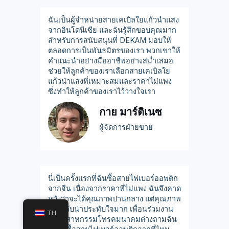
ฉันเป็นผู้จำหน่ายสายเคเบิลใยแก้วนำแสง
จากอินโดนีเซีย และฉันรู้สึกขอบคุณมาก
สำหรับการสนับสนุนที่ DEKAM มอบให้
ตลอดการเป็นพันธมิตรของเรา พวกเขาให้
คำแนะนำอย่างมืออาชีพอย่างสม่ำเสมอ
ช่วยให้ลูกค้าของเราเลือกสายเคเบิลใย
แก้วนำแสงที่เหมาะสมและราคาไม่แพง
ซึ่งทำให้ลูกค้าของเราไว้วางใจเรา
กาย มาร์ติเนซ
ผู้จัดการฝ่ายขาย
นี่เป็นครั้งแรกที่ฉันซื้อสายไฟเบอร์ออพติก
จากจีน เนื่องจากราคาที่ไม่แพง ฉันจึงคาด
หวังว่าจะได้คุณภาพปานกลาง แต่คุณภาพ
จริงกลับน่าประทับใจมาก เพื่อนร่วมงาน
TH
ในอุตสาหกรรมโทรคมนาคมต่างถามฉัน