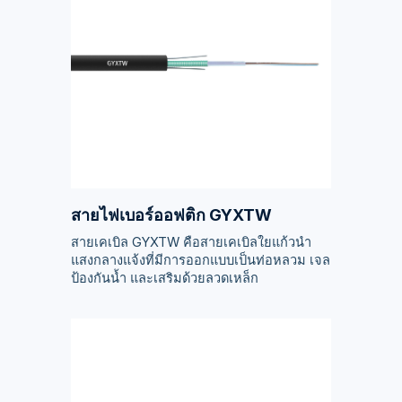
สายไฟเบอร์ออฟติก GYXTW
สายเคเบิล GYXTW คือสายเคเบิลใยแก้วนำ
แสงกลางแจ้งที่มีการออกแบบเป็นท่อหลวม เจล
ป้องกันน้ำ และเสริมด้วยลวดเหล็ก