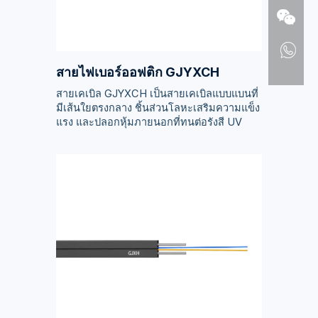
สายไฟเบอร์ออฟติก GJYXCH
สายเคเบิล GJYXCH เป็นสายเคเบิลแบบแบนที่
มีเส้นใยตรงกลาง ชิ้นส่วนโลหะเสริมความแข็ง
แรง และปลอกหุ้มภายนอกที่ทนต่อรังสี UV