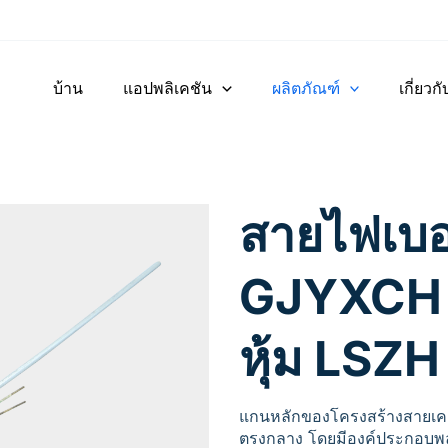
บ้าน
แอปพลิเคชัน
ผลิตภัณฑ์
เกี่ยวกั
สายไฟเบอ
GJYXCH 
หุ้ม LSZH
แกนหลักของโครงสร้างสายเคเ
ตรงกลาง โดยมีองค์ประกอบพลา