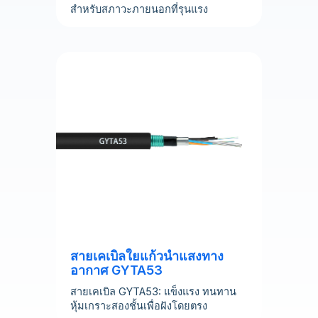
สำหรับสภาวะภายนอกที่รุนแรง
สายเคเบิลใยแก้วนำแสงทาง
อากาศ GYTA53
สายเคเบิล GYTA53: แข็งแรง ทนทาน
หุ้มเกราะสองชั้นเพื่อฝังโดยตรง