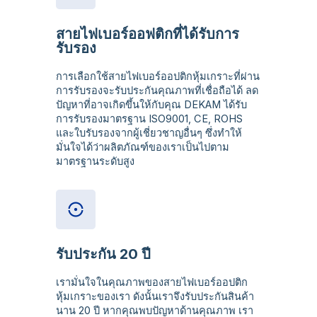
สายไฟเบอร์ออฟติกที่ได้รับการ
รับรอง
การเลือกใช้สายไฟเบอร์ออปติกหุ้มเกราะที่ผ่าน
การรับรองจะรับประกันคุณภาพที่เชื่อถือได้ ลด
ปัญหาที่อาจเกิดขึ้นให้กับคุณ DEKAM ได้รับ
การรับรองมาตรฐาน ISO9001, CE, ROHS
และใบรับรองจากผู้เชี่ยวชาญอื่นๆ ซึ่งทำให้
มั่นใจได้ว่าผลิตภัณฑ์ของเราเป็นไปตาม
มาตรฐานระดับสูง
รับประกัน 20 ปี
เรามั่นใจในคุณภาพของสายไฟเบอร์ออปติก
หุ้มเกราะของเรา ดังนั้นเราจึงรับประกันสินค้า
นาน 20 ปี หากคุณพบปัญหาด้านคุณภาพ เรา