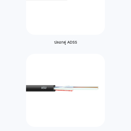
ปลอกคู่ ADSS