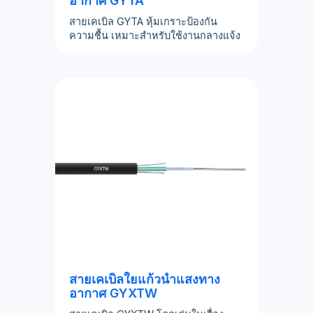
อากาศ GYTA
สายเคเบิล GYTA หุ้มเกราะป้องกัน
ความชื้น เหมาะสำหรับใช้งานกลางแจ้ง
สายเคเบิลใยแก้วนำแสงทาง
อากาศ GYXTW