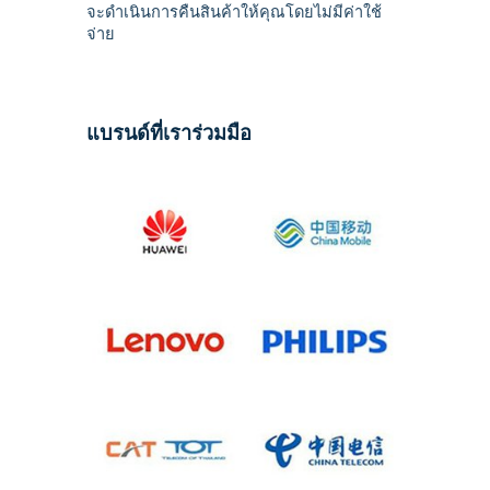
จะดำเนินการคืนสินค้าให้คุณโดยไม่มีค่าใช้
จ่าย
แบรนด์ที่เราร่วมมือ