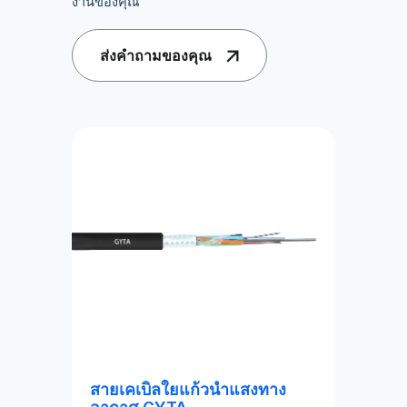
งานของคุณ
ส่งคำถามของคุณ
สายเคเบิลใยแก้วนำแสงทาง