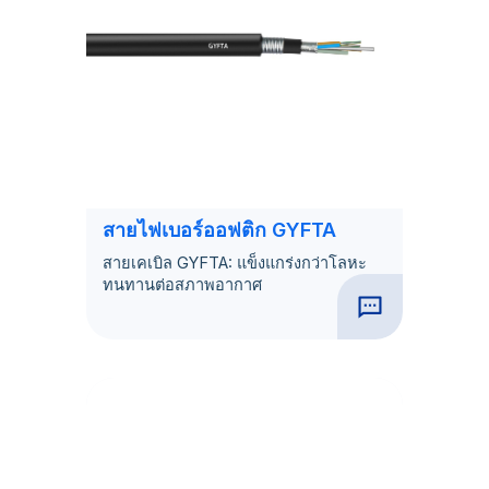
สายไฟเบอร์ออฟติก GYFTA
สายเคเบิล GYFTA: แข็งแกร่งกว่าโลหะ
ทนทานต่อสภาพอากาศ