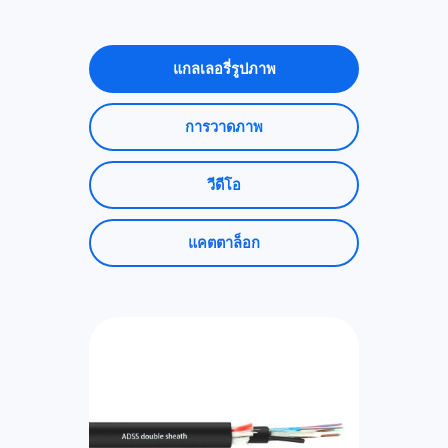
แกลเลอรี่รูปภาพ
การวาดภาพ
วีดีโอ
แคตตาล็อก