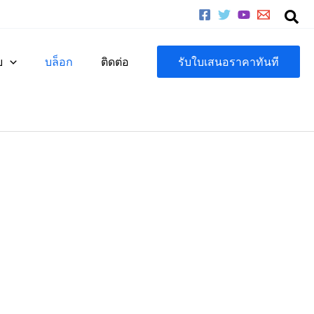
บ
บล็อก
ติดต่อ
รับใบเสนอราคาทันที
 Box