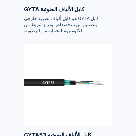
كابل الألياف الضوئية GYTA
كابل GYTA هو كابل ألياف بصرية خارجي
بتصميم أنبوب فضفاض ودرع شريط من
الألومنيوم للحماية من الرطوبة.
كابل الألياف الضوئية GYTA53