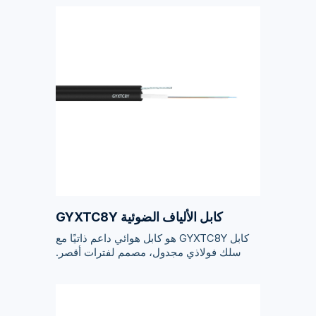
كابل الألياف الضوئية GYXTC8Y
كابل GYXTC8Y هو كابل هوائي داعم ذاتيًا مع
سلك فولاذي مجدول، مصمم لفترات أقصر.