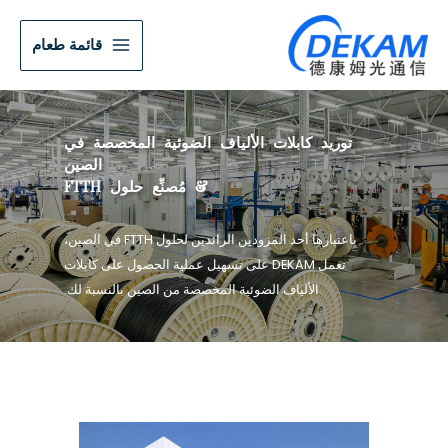
قائمة طعام
توريد كابلات الألياف الضوئية المخصصة في
الصين
& مُصنِّع حلول FTTH
باعتبارها أحد المزودين الرائدين لحلول FTTH في الصين،
تعمل DEKAM على تسهيل عملية الحصول على كابلات
الألياف الضوئية المخصصة من الصين بالنسبة لك.