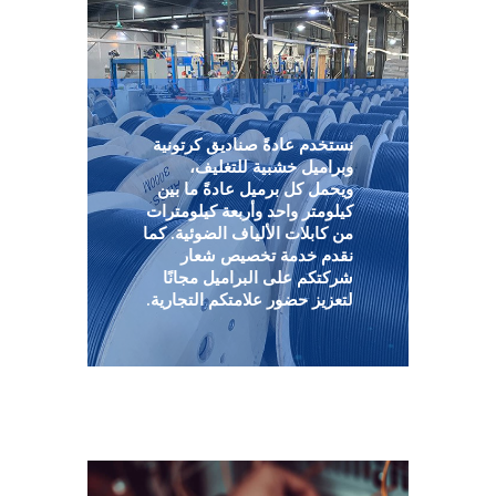
نستخدم عادةً صناديق كرتونية
وبراميل خشبية للتغليف،
ويحمل كل برميل عادةً ما بين
كيلومتر واحد وأربعة كيلومترات
من كابلات الألياف الضوئية. كما
نقدم خدمة تخصيص شعار
شركتكم على البراميل مجانًا
لتعزيز حضور علامتكم التجارية.