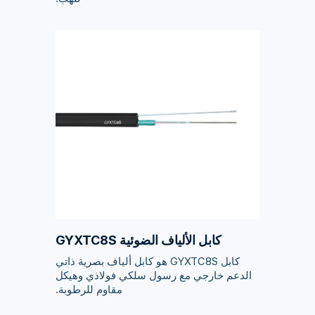
كابل الألياف الضوئية GYXTC8S
كابل GYXTC8S هو كابل ألياف بصرية ذاتي
الدعم خارجي مع رسول سلكي فولاذي وهيكل
مقاوم للرطوبة.