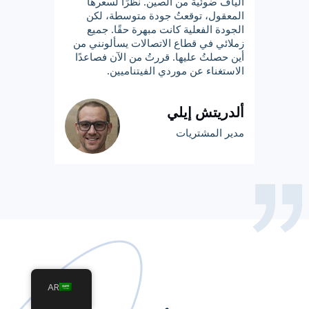
ألياف ضوئية من الصين. نظرًا لسعرها
المعقول، توقعتُ جودة متوسطة، لكن
الجودة الفعلية كانت مبهرة حقًا. جميع
زملائي في قطاع الاتصالات يسألونني من
أين حصلتُ عليها. قررتُ من الآن فصاعدًا
الاستغناء عن موردي الفيتناميين.
ألدريتش إيلي
مدير المشتريات
AR