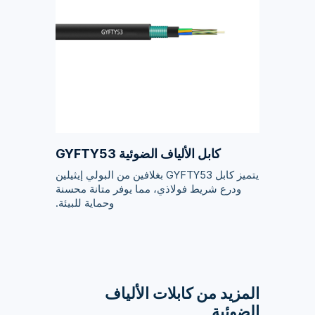
كابل الألياف الضوئية GYFTY53
يتميز كابل GYFTY53 بغلافين من البولي إيثيلين
ودرع شريط فولاذي، مما يوفر متانة محسنة
وحماية للبيئة.
المزيد من كابلات الألياف
الضوئية