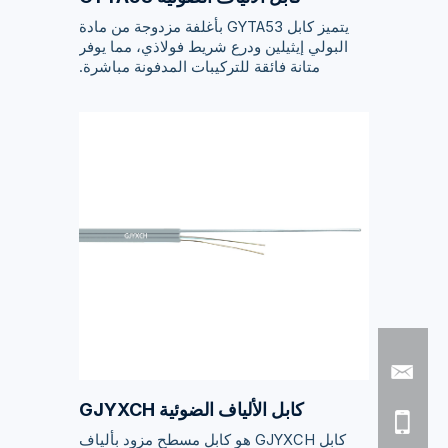
يتميز كابل GYTA53 بأغلفة مزدوجة من مادة
البولي إيثيلين ودرع شريط فولاذي، مما يوفر
متانة فائقة للتركيبات المدفونة مباشرة.
كابل الألياف الضوئية GJYXCH
كابل GJYXCH هو كابل مسطح مزود بألياف