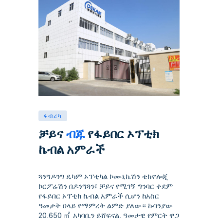
ፋብሪካ
ቻይና
ብጁ
የፋይበር ኦፕቲክ
ኬብል አምራች
ጓንግዶንግ ዴካም ኦፕቲካል ኮሙኒኬሽን ቴክኖሎጂ
ኮርፖሬሽን በዶንግጓን፣ ቻይና የሚገኝ ግንባር ቀደም
የፋይበር ኦፕቲክ ኬብል አምራች ሲሆን ከአስር
ዓመታት በላይ የማምረት ልምድ ያለው። ኩባንያው
20,650 ㎡ አካባቢን ይሸፍናል, ዓመታዊ የምርት ዋጋ