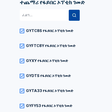
ተጨማሪ የፋይበር ኦፕቲክ ገመድ
ፈልግ፡
GYTC8S የፋይበር ኦፕቲክ ገመድ
GYFTC8Y የፋይበር ኦፕቲክ ገመድ
GYXY የፋይበር ኦፕቲክ ገመድ
GYDTS የፋይበር ኦፕቲክ ገመድ
GYTA33 የፋይበር ኦፕቲክ ገመድ
GYFY53 የፋይበር ኦፕቲክ ገመድ