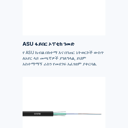
ASU ፋይበር ኦፕቲክ ገመድ
የ ASU ኬብል በከተማ እና በገጠር ኔትወርኮች ውስጥ
ለአየር ላይ መጫኛዎች ያገለግላል, ይህም
አስተማማኝ ራስን የመደገፍ አፈፃፀም ያቀርባል.