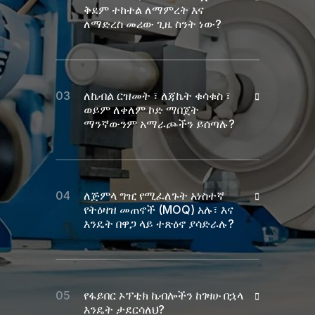
ቅደም ተከተል ለማምረት እና
ለማድረስ መሪው ጊዜ ስንት ነው?
ለኬብል ርዝመት ፣ ለጃኬት ቁሳቁስ ፣
ወይም ለቀለም ኮድ ማበጀት
ማንኛውንም አማራጮችን ይሰጣሉ?
ለጅምላ ግዢ የሚፈለጉት አነስተኛ
የትዕዛዝ መጠኖች (MOQ) አሉ፣ እና
እንዴት በዋጋ ላይ ተጽዕኖ ያሳድራሉ?
የፋይበር ኦፕቲክ ኬብሎችን ከገዛሁ በኋላ
እንዴት ታደርሳለህ?