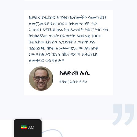
ከቻይና የፋይበር ኦፕቲክ ኬብሎችን ሳመጣ ይህ
ለመጀመሪያ ጊዜ ነበር። ከተመጣጣኝ ዋጋ
አንጻር፣ አማካይ ጥራትን እጠብቅ ነበር፣ ነገር ግን
ትክክለኛው ጥራት በእውነት አስደናቂ ነበር።
በቴሌኮሙኒኬሽን ኢንደስትሪ ውስጥ ያሉ
ባልደረቦቼ ከየት እንዳመጣኋቸው እየጠየቁ
ነው። ከአሁን በኋላ ከቬትናምኛ አቅራቢዬ
ለመቀየር ወስኛለሁ።
አልድሪክ ኤሊ
የግዢ አስተዳዳሪ
AM