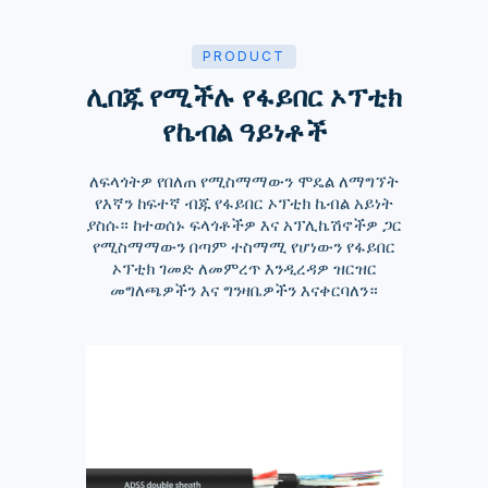
PRODUCT
ሊበጁ የሚችሉ የፋይበር ኦፕቲክ
የኬብል ዓይነቶች
ለፍላጎትዎ የበለጠ የሚስማማውን ሞዴል ለማግኘት
የእኛን ከፍተኛ ብጁ የፋይበር ኦፕቲክ ኬብል አይነት
ያስሱ። ከተወሰኑ ፍላጎቶችዎ እና አፕሊኬሽኖችዎ ጋር
የሚስማማውን በጣም ተስማሚ የሆነውን የፋይበር
ኦፕቲክ ገመድ ለመምረጥ እንዲረዳዎ ዝርዝር
መግለጫዎችን እና ግንዛቤዎችን እናቀርባለን።