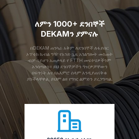
ለምን 1000+ ደንበኞች
DEKAMን ያምናሉ
በDEKAM ጠንካራ አቅም ለደንበኞች ለፋይበር
ኦፕቲክ ኬብል ግዥ የአንድ ጊዜ አገልግሎት መስጠት
ብቻ ሳይሆን አጠቃላይ የ FTTH መፍትሄዎችንም
እንሰጣለን። ይህ ደንበኞቻችን ግዢዎቻቸውን
በፍጥነት እና በአእምሮ ሰላም እንዲያጠናቅቁ
ያስችላቸዋል, ይህም ልዩ የግዢ ልምድን ያረጋግጣል.