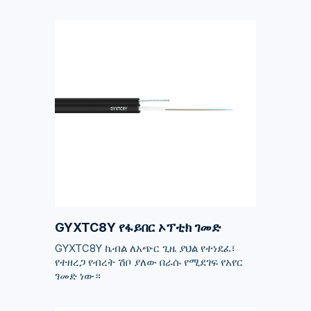
GYXTC8Y የፋይበር ኦፕቲክ ገመድ
GYXTC8Y ኬብል ለአጭር ጊዜ ያህል የተነደፈ፣
የተዘረጋ የብረት ሽቦ ያለው በራሱ የሚደገፍ የአየር
ገመድ ነው።