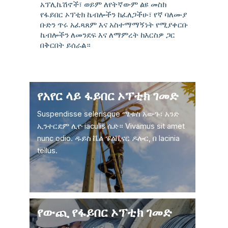
አፕሊኬሽኖች፣ ወይም ለየትኛውም ልዩ መስክ
የፋይበር ኦፕቲክ ኬብሎችን ከፈለጋችሁ፣ የኛ ባለሙያ
ቡድን ጥሩ አፈጻጸም እና አስተማማኝነት የሚያቀርቡ
ኬብሎችን ለመንደፍ እና ለማምረት ከእርስዎ ጋር
በቅርበት ይሰራል።
የአየር ላይ ፋይበር ኦፕቲክ ገመድ
Suspendisse selerisque ሜቱስ አውጉ፣ አንድ
ኢንተርደም ሊዮ iaculis ሴድ። Vivamus sit amet
nunc odio. ዱይስ ቬል ፑልቪናር ዶሎር, በ lacinia
tellus.
የውጪ የፋይበር ኦፕቲክ ገመድ