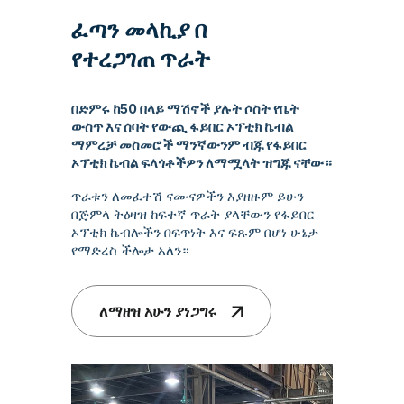
ፈጣን መላኪያ በ
የተረጋገጠ ጥራት
በድምሩ ከ50 በላይ ማሽኖች ያሉት ሶስት የቤት
ውስጥ እና ሰባት የውጪ ፋይበር ኦፕቲክ ኬብል
ማምረቻ መስመሮች ማንኛውንም ብጁ የፋይበር
ኦፕቲክ ኬብል ፍላጎቶችዎን ለማሟላት ዝግጁ ናቸው።
ጥራቱን ለመፈተሽ ናሙናዎችን እያዘዙም ይሁን
በጅምላ ትዕዛዝ ከፍተኛ ጥራት ያላቸውን የፋይበር
ኦፕቲክ ኬብሎችን በፍጥነት እና ፍጹም በሆነ ሁኔታ
የማድረስ ችሎታ አለን።
ለማዘዝ አሁን ያነጋግሩ