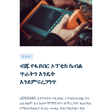
ጥራት
ብጁ የፋይበር ኦፕቲክ ኬብል
ጥራትን እንዴት
እንደምናረጋግጥ
በDEKAM፣ እያንዳንዱ የፋይበር ኦፕቲክ ኬብል ጥሩ
አፈጻጸም እና አስተማማኝነትን ለማረጋገጥ ለጠንካራ
የማስተላለፊያ ኪሳራ ሙከራ ይደረግበታል። ይህ