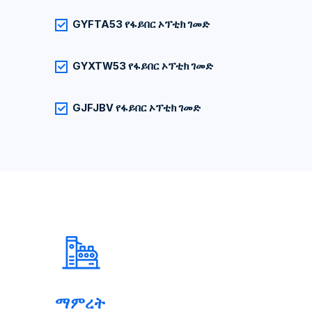
GYFTA53 የፋይበር ኦፕቲክ ገመድ
GYXTW53 የፋይበር ኦፕቲክ ገመድ
GJFJBV የፋይበር ኦፕቲክ ገመድ
ማምረት