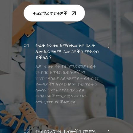
ተጨማሪ ጥያቄዎች
ትልቅ ትእዛዝ ከማስቀመጥዎ በፊት
ለሙከራ ዓላማ ናሙናዎችን ማቅረብ
ይችላሉ?
አዎ፣ ትልቅ ትእዛዝ ከማድረግዎ በፊት
የፋይበር ኦፕቲክ ኬብሎቻችንን
የማስተላለፊያ አፈጻጸም ለመፈተሽ ነፃ
ናሙናዎችን እናቀርባለን። ይህ ጥራቱን
ለመገምገም እና የእርስዎን ልዩ
መስፈርቶች የሚያሟላ መሆኑን
ለማረጋገጥ ያስችልዎታል.
የፋይበር ኦፕቲክ ኬብሎችን የጅምላ