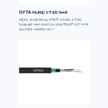
GYTA የፋይበር ኦፕቲክ ገመድ
የጂቲኤ ኬብል ከውጪ የሚገኝ የፋይበር ኦፕቲክ
ኬብል ልቅ የቱቦ ዲዛይን እና የአሉሚኒየም ቴፕ ትጥቅ
ለእርጥበት መከላከያ ነው።