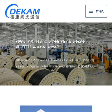
ምናሌ
የቻይና ብጁ የፋይበር ኦፕቲክ የኬብል አቅርቦት
& FTTH መፍትሔ አምራች
በቻይና ውስጥ እንደ መሪ FTTH መፍትሄዎች አቅራቢ፣ ከቻይና ብጁ
የፋይበር ኦፕቲክ ኬብሎችን ማግኘት ቀላል ለማድረግ DEKAM አለ።