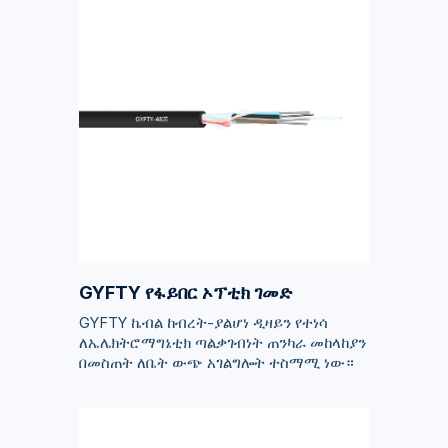
GYFTY የፋይበር ኦፕቲክ ገመድ
GYFTY ኬብል ከብረት-ያልሆነ ዲዛይን የተነሳ
ለኤሌክትሮማግኔቲክ ጣልቃገብነት ጠንካራ መከላከያን
በመስጠት ለቤት ውጭ አገልግሎት ተስማሚ ነው።