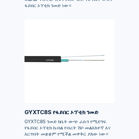
ፋይበር ኦፕቲክ ገመድ ነው።
GYXTC8S የፋይበር ኦፕቲክ ገመድ
GYXTC8S ገመድ ከቤት ውጭ ራሱን የሚደግፍ
የፋይበር ኦፕቲክ ኬብል የብረት ሽቦ መልእክተኛ እና
እርጥበት መቋቋም የሚችል መዋቅር ያለው ነው።