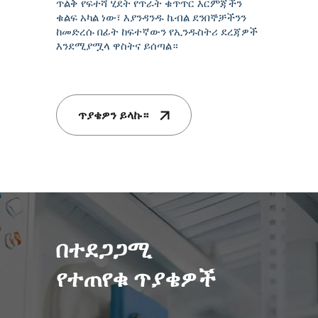
ጥልቅ የፍተሻ ሂደት የጥራት ቁጥጥር እርምጃችን
ቁልፍ አካል ነው፣ እያንዳንዱ ኬብል ደንበኞቻችንን
ከመድረሱ በፊት ከፍተኛውን የኢንዱስትሪ ደረጃዎች
እንደሚያሟላ ዋስትና ይሰጣል።
ጥያቄዎን ይላኩ።
በተደጋጋሚ
የተጠየቁ ጥያቄዎች