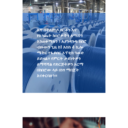
እኛ በተለምዶ ካርቶን እና
የእንጨት ከበሮዎችን ለማሸግ
እንጠቀማለን ፣ እያንዳንዱ ከበሮ
ብዙውን ጊዜ ከ1 እስከ 4 ኪሎ
ሜትር የፋይበር ኦፕቲክ ገመድ
ይይዛል። የምርት ታይነትዎን
ለማሻሻል የድርጅትዎን አርማ
በከበሮው ላይ በነፃ ማበጀት
እናቀርባለን።