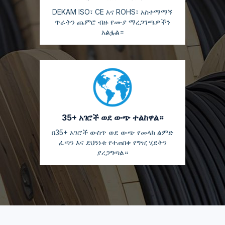
DEKAM ISO፣ CE እና ROHS፣ አስተማማኝ
ጥራትን ጨምሮ ብዙ የሙያ ማረጋገጫዎችን
አልፏል።
35+ አገሮች ወደ ውጭ ተልከዋል።
በ35+ አገሮች ውስጥ ወደ ውጭ የመላክ ልምድ
ፈጣን እና ደህንነቱ የተጠበቀ የግዢ ሂደትን
ያረጋግጣል።