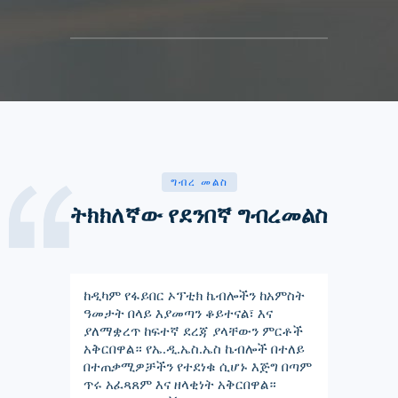
ግብረ መልስ
ትክክለኛው የደንበኛ ግብረመልስ
ከዲካም የፋይበር ኦፕቲክ ኬብሎችን ከአምስት
ዓመታት በላይ እያመጣን ቆይተናል፣ እና
ያለማቋረጥ ከፍተኛ ደረጃ ያላቸውን ምርቶች
አቅርበዋል። የኤ.ዲ.ኤስ.ኤስ ኬብሎች በተለይ
በተጠቃሚዎቻችን የተደነቁ ሲሆኑ እጅግ በጣም
ጥሩ አፈጻጸም እና ዘላቂነት አቅርበዋል።