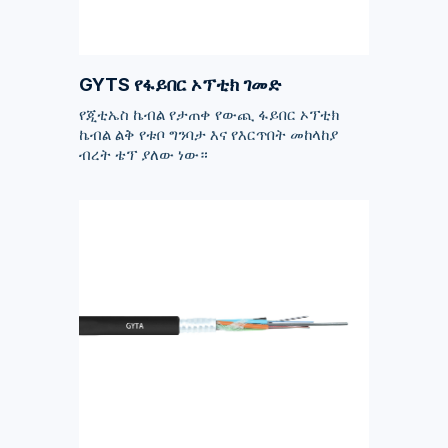
GYTS የፋይበር ኦፕቲክ ገመድ
የጂቲኤስ ኬብል የታጠቀ የውጪ ፋይበር ኦፕቲክ
ኬብል ልቅ የቱቦ ግንባታ እና የእርጥበት መከላከያ
ብረት ቴፕ ያለው ነው።