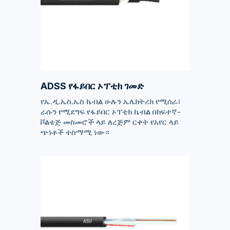
ADSS የፋይበር ኦፕቲክ ገመድ
የኤ.ዲ.ኤስ.ኤስ ኬብል ሁሉን ኤሌክትሪክ የሚሰራ፣
ራሱን የሚደግፍ የፋይበር ኦፕቲክ ኬብል በከፍተኛ-
ቮልቴጅ መስመሮች ላይ ለረጅም ርቀት የአየር ላይ
ጭነቶች ተስማሚ ነው።