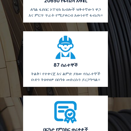
20650 የፋብሪካ አካባቢ
ለግል ፋይበር ኦፕቲክ ኬብሎች ዝቅተኛውን ዋጋ
እና ምርጥ ጥራት የሚያቀርብ እውነተኛ ፋብሪካ።
87 ሰራተኞች
ትልቅ፣ የተቀናጀ እና ልምድ ያለው የሰራተኞች
ቡድን ትዕዛዝዎ በሰዓቱ መድረሱን ያረጋግጣል።
በርካታ የምስክር ወረቀቶች