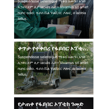
Suspendisse selerisque ሜቱስ አውጉ፣ አንድ
ኢንተርደም ሊዮ iaculis ሴድ። Vivamus sit amet
nunc odio. ዱይስ ቬል ፑልቪናር ዶሎር, በ lacinia
tellus.
ቀጥታ የተቀበረ የፋይበር ኦፕቲክ ገመድ
Suspendisse selerisque ሜቱስ አውጉ፣ አንድ
ኢንተርደም ሊዮ iaculis ሴድ። Vivamus sit amet
nunc odio. ዱይስ ቬል ፑልቪናር ዶሎር, በ lacinia
tellus.
የታጠቀ የፋይበር ኦፕቲክ ገመድ