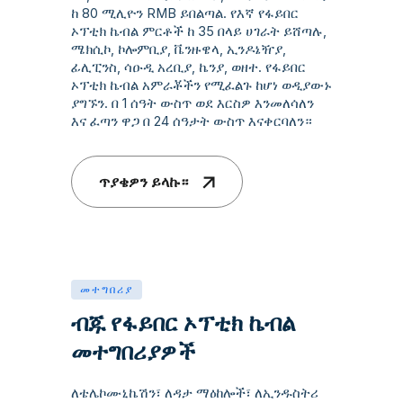
ከ 80 ሚሊዮን RMB ይበልጣል. የእኛ የፋይበር
ኦፕቲክ ኬብል ምርቶች ከ 35 በላይ ሀገራት ይሸጣሉ,
ሜክሲኮ, ኮሎምቢያ, ቬንዙዌላ, ኢንዶኔዥያ,
ፊሊፒንስ, ሳዑዲ አረቢያ, ኬንያ, ወዘተ. የፋይበር
ኦፕቲክ ኬብል አምራቾችን የሚፈልጉ ከሆነ ወዲያውኑ
ያግኙን. በ 1 ሰዓት ውስጥ ወደ እርስዎ እንመለሳለን
እና ፈጣን ዋጋ በ 24 ሰዓታት ውስጥ እናቀርባለን።
ጥያቄዎን ይላኩ።
መተግበሪያ
ብጁ የፋይበር ኦፕቲክ ኬብል
መተግበሪያዎች
ለቴሌኮሙኒኬሽን፣ ለዳታ ማዕከሎች፣ ለኢንዱስትሪ