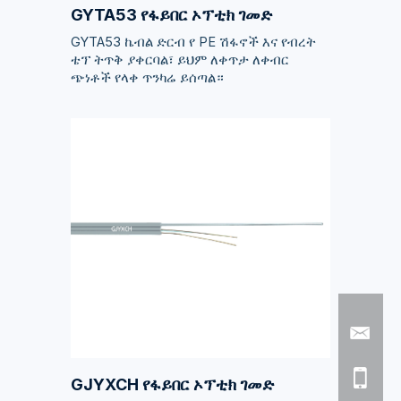
GYTA53 የፋይበር ኦፕቲክ ገመድ
GYTA53 ኬብል ድርብ የ PE ሽፋኖች እና የብረት
ቴፕ ትጥቅ ያቀርባል፣ ይህም ለቀጥታ ለቀብር
ጭነቶች የላቀ ጥንካሬ ይሰጣል።
GJYXCH የፋይበር ኦፕቲክ ገመድ