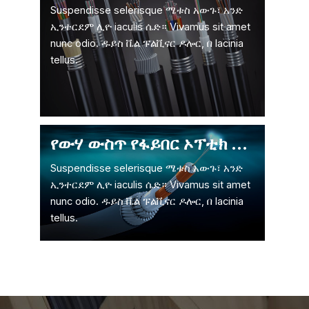
Suspendisse selerisque ሜቱስ አውጉ፣ አንድ
ኢንተርደም ሊዮ iaculis ሴድ። Vivamus sit amet
nunc odio. ዱይስ ቬል ፑልቪናር ዶሎር, በ lacinia
tellus.
የውሃ ውስጥ የፋይበር ኦፕቲክ ገመድ
Suspendisse selerisque ሜቱስ አውጉ፣ አንድ
ኢንተርደም ሊዮ iaculis ሴድ። Vivamus sit amet
nunc odio. ዱይስ ቬል ፑልቪናር ዶሎር, በ lacinia
tellus.