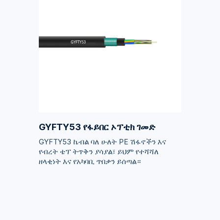
GYFTY53 የፋይበር ኦፕቲክ ገመድ
GYFTY53 ኬብል ባለ ሁለት PE ሽፋኖችን እና
የብረት ቴፕ ትጥቅን ያሳያል፣ ይህም የተሻሻለ
ዘላቂነት እና የአካባቢ ጥበቃን ይሰጣል።