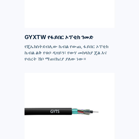
GYXTW የፋይበር ኦፕቲክ ገመድ
የጂኤክስትደብሊው ኬብል የውጪ ፋይበር ኦፕቲክ
ኬብል ልቅ የቱቦ ዲዛይን፣ የውሃ መከላከያ ጄል እና
የብረት ሽቦ ማጠናከሪያ ያለው ነው።