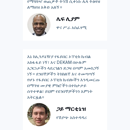
የማጓጓዣ ወጪዎች ትንሽ ሲቀነሱ ሌላ ትዕዛዝ
ለማዘዝ እቅድ አለኝ።
ሌፍ ሊያም
ዋና ሥራ አስፈፃሚ
እኔ ከኢንዶኔዥያ የፋይበር ኦፕቲክ ኬብል
አከፋፋይ ነኝ፣ እና DEKAM በሁሉም
አጋርነታችን ላደረገልን ድጋፍ በጣም አመስጋኝ
ነኝ። ደንበኞቻችን ትክክለኛ እና ተመጣጣኝ
የሆኑ የፋይበር ኦፕቲክ ኬብሎችን እንዲመርጡ
በማገዝ ሙያዊ ምክሮችን በተከታታይ
ሰጥተዋል፣ ይህም የደንበኞቻችንን እምነት
አትርፏል።
ጋይ ማርቲኔዝ
የሽያጭ አስተዳዳሪ