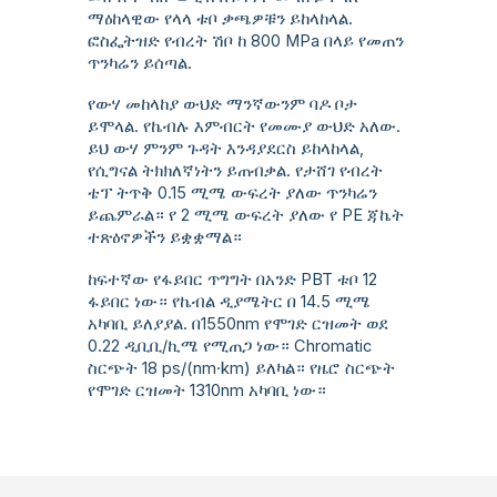
ማዕከላዊው የላላ ቱቦ ቃጫዎቹን ይከላከላል.
ፎስፌትዝድ የብረት ሽቦ ከ 800 MPa በላይ የመጠን
ጥንካሬን ይሰጣል.
የውሃ መከላከያ ውህድ ማንኛውንም ባዶ ቦታ
ይሞላል. የኬብሉ እምብርት የመሙያ ውህድ አለው.
ይህ ውሃ ምንም ጉዳት እንዳያደርስ ይከላከላል,
የሲግናል ትክክለኛነትን ይጠብቃል. የታሸገ የብረት
ቴፕ ትጥቅ 0.15 ሚሜ ውፍረት ያለው ጥንካሬን
ይጨምራል። የ 2 ሚሜ ውፍረት ያለው የ PE ጃኬት
ተጽዕኖዎችን ይቋቋማል።
ከፍተኛው የፋይበር ጥግግት በአንድ PBT ቱቦ 12
ፋይበር ነው። የኬብል ዲያሜትር በ 14.5 ሚሜ
አካባቢ ይለያያል. በ1550nm የሞገድ ርዝመት ወደ
0.22 ዲቢቢ/ኪሜ የሚጠጋ ነው። Chromatic
ስርጭት 18 ps/(nm·km) ይለካል። የዜሮ ስርጭት
የሞገድ ርዝመት 1310nm አካባቢ ነው።