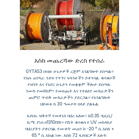
እስከ መጨረሻው ድረስ የተሰራ
GYTA53 በብዙ ሁኔታዎች ረጅም አገልግሎት ይሰጣል።
የእሱ ጠንካራ ንድፍ የጥገና ፍላጎቶችን ይቀንሳል. ቁሳቁሶች
የዝገት እና የአየር ሁኔታን የመቋቋም ችሎታ ይሰጣሉ.
ገመዱ የመሸከም፣ የመፍጨት እና የተፅዕኖ ሙከራዎችን
ጨምሮ ጥብቅ ሙከራዎችን ያደርጋል። የአገልግሎት
ህይወቱ ከ 30 ዓመታት በላይ ያልፋል.
ፋይበሩ ዝቅተኛ የመቀነስ ባህሪ አለው፣ ከ0.35 ዲቢቢ/
ኪሜ ያነሰ በ1310nm። የሼት ቁሳቁስ የ UV መከላከያ
ባህሪያትን ያቀርባል. የሙቀት መጠን ከ -20 ° ሴ እስከ +
65 ° ሴ እኩል ነው. እስከ 72 ፋይበርዎች አሉት.