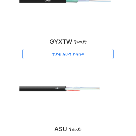
GYXTW ገመድ
ጥያቄ አሁን ይላኩ።
ASU ገመድ