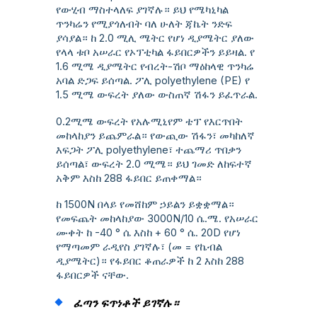
የውሂብ ማስተላለፍ ያገኛሉ። ይህ የሜካኒካል
ጥንካሬን የሚያጎለብት ባለ ሁለት ጃኬት ንድፍ
ያሳያል። ከ 2.0 ሚሊ ሜትር የሆነ ዲያሜትር ያለው
የላላ ቱቦ አሠራር የኦፕቲካል ፋይበርዎችን ይይዛል. የ
1.6 ሚሜ ዲያሜትር የብረት-ሽቦ ማዕከላዊ ጥንካሬ
አባል ድጋፍ ይሰጣል. ፖሊ polyethylene (PE) የ
1.5 ሚሜ ውፍረት ያለው ውስጠኛ ሽፋን ይፈጥራል.
0.2ሚሜ ውፍረት የአሉሚኒየም ቴፕ የእርጥበት
መከላከያን ይጨምራል። የውጪው ሽፋን፣ መካከለኛ
እፍጋት ፖሊ polyethylene፣ ተጨማሪ ጥበቃን
ይሰጣል፣ ውፍረት 2.0 ሚሜ። ይህ ገመድ ለከፍተኛ
አቅም እስከ 288 ፋይበር ይጠቀማል።
ከ 1500N በላይ የመሸከም ኃይልን ይቋቋማል።
የመፍጨት መከላከያው 3000N/10 ሴ.ሜ. የአሠራር
ሙቀት ከ -40 ° ሴ እስከ + 60 ° ሴ. 20D የሆነ
የማጣመም ራዲየስ ያገኛሉ፣ (መ = የኬብል
ዲያሜትር)። የፋይበር ቆጠራዎች ከ 2 እስከ 288
ፋይበርዎች ናቸው.
ፈጣን ፍጥነቶች ይገኛሉ።