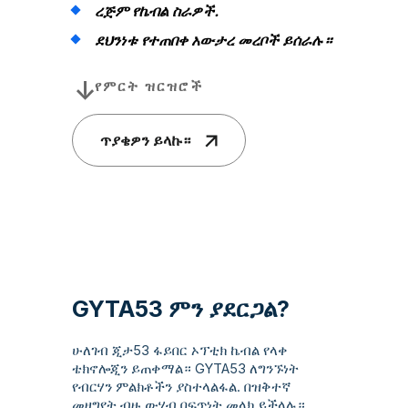
ረጅም የኬብል ስራዎች.
ደህንነቱ የተጠበቀ አውታረ መረቦች ይሰራሉ።
የምርት ዝርዝሮች
ጥያቄዎን ይላኩ።
GYTA53 ምን ያደርጋል?
ሁለገብ ጂታ53 ፋይበር ኦፕቲክ ኬብል የላቀ
ቴክኖሎጂን ይጠቀማል። GYTA53 ለግንኙነት
የብርሃን ምልክቶችን ያስተላልፋል. በዝቅተኛ
መዘግየት ብዙ ውሂብ በፍጥነት መላክ ይችላሉ።