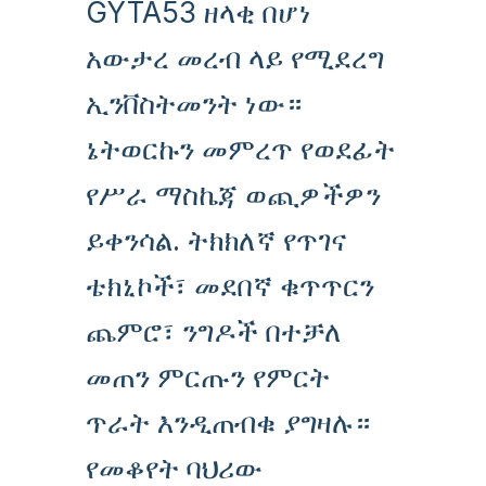
GYTA53 ዘላቂ በሆነ
አውታረ መረብ ላይ የሚደረግ
ኢንቨስትመንት ነው።
ኔትወርኩን መምረጥ የወደፊት
የሥራ ማስኬጃ ወጪዎችዎን
ይቀንሳል. ትክክለኛ የጥገና
ቴክኒኮች፣ መደበኛ ቁጥጥርን
ጨምሮ፣ ንግዶች በተቻለ
መጠን ምርጡን የምርት
ጥራት እንዲጠብቁ ያግዛሉ።
የመቆየት ባህሪው