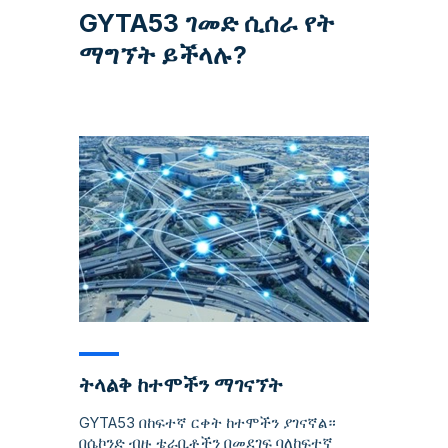
GYTA53 ገመድ ሲሰራ የት
ማግኘት ይችላሉ?
ትላልቅ ከተሞችን ማገናኘት
GYTA53 በከፍተኛ ርቀት ከተሞችን ያገናኛል።
በሴኮንድ ብዙ ቴራቢቶችን በመደገፍ ባለከፍተኛ