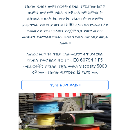
የኬብል ዲዛይኑ ውሃን በርቀት ይይዛል. የሚያበጡ ክሮች
ጨምሮ ውሃ የሚከላከሉ ቁሶች ሁሉንም እምብርት
ይከብባሉ። ደረቅ ኮር መዋቅር የእርጥበት መቋቋምን
ያረጋግጣል. የመሙያ ውህድ፣ ከ90 ዲግሪ ሴንቲግሬድ በላይ
የመውረድ ነጥብ ያለው፣ የረጅም ጊዜ የውሃ ውስጥ
መግባትን ያቆማል። የሽፋኑ ቁሳቁስ የውሃ መከላከያ ወኪል
አለው።
ለጨረር እርጥበት ጥበቃ የአልሙኒየም ቴፕ ያቀርባል.
የኬብሉ የውሃ ዘልቆ ዜሮ ነው, IEC 60794-1-F5
መስፈርቶችን ያሟላል. የጄሊ ውሁድ viscosity 5000
cP ነው። የኬብሉ ዲያሜትር 12 ሚሜ ነው.
ጥያቄ አሁን ይላኩ።