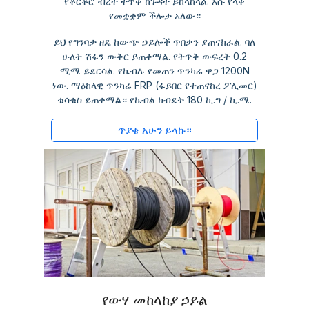
የቆርቆሮ ብረት ትጥቅ ከጉዳት ይከላከላል. እሱ የላቀ
የመቋቋም ችሎታ አለው።
ይህ የግንባታ ዘዴ ከውጭ ኃይሎች ጥበቃን ያጠናክራል. ባለ
ሁለት ሽፋን ውቅር ይጠቀማል. የትጥቅ ውፍረት 0.2
ሚሜ ይደርሳል. የኬብሉ የመጠን ጥንካሬ ዋጋ 1200N
ነው. ማዕከላዊ ጥንካሬ FRP (ፋይበር የተጠናከረ ፖሊመር)
ቁሳቁስ ይጠቀማል። የኬብል ክብደት 180 ኪ.ግ / ኪ.ሜ.
ጥያቄ አሁን ይላኩ።
የውሃ መከላከያ ኃይል