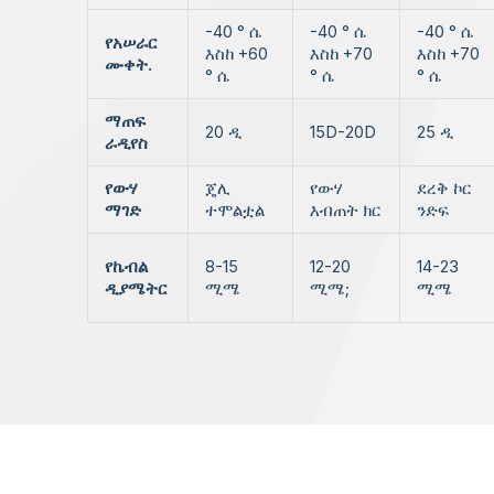
-40 ° ሴ
-40 ° ሴ
-40 ° ሴ
የአሠራር
እስከ +60
እስከ +70
እስከ +70
ሙቀት.
° ሴ
° ሴ
° ሴ
ማጠፍ
20 ዲ
15D-20D
25 ዲ
ራዲየስ
የውሃ
ጄሊ
የውሃ
ደረቅ ኮር
ማገድ
ተሞልቷል
እብጠት ክር
ንድፍ
የኬብል
8-15
12-20
14-23
ዲያሜትር
ሚሜ
ሚሜ;
ሚሜ