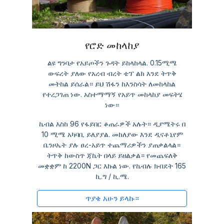
የሮድ መከላከያ
ልዩ ግንባታ የአይጦችን ጉዳት ይከላከላል. 0.15ሚሜ
ውፍረት ያለው የአረብ ብረት ቴፕ ልክ እንደ ትጥቅ
መትከል ይሰራል። ይህ ሽፋን ከእንስሳት ለመከላከል
የተረጋገጠ ነው. አስተማማኝ የአይጥ መከላከያ መፍትሄ
ነው።
ኬብል እስከ 96 የፋይበር ቆጠራዎች አሉት። ዲያሜትሩ በ
10 ሚሜ አካባቢ ይለያያል. መከለያው እንደ ዲናቶኒየም
ቤንዞኤት ያሉ ፀረ-አይጥ ተጨማሪዎችን ያጠቃልላል።
ትጥቅ ከውስጥ ጃኬት በላይ ይዘልቃል። የመጨፍለቅ
መቋቋም ከ 2200N ጋር እኩል ነው. የኬብሉ ክብደት 165
ኪ.ግ / ኪ.ሜ.
ጥያቄ አሁን ይላኩ።