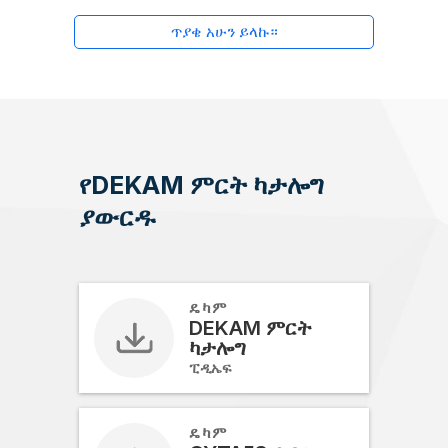
ጥያቄ አሁን ይላኩ።
የDEKAM ምርት ካታሎግ
ያውርዱ
ዴካም
DEKAM ምርት
ካታሎግ
ፒዲኤፍ
ዴካም