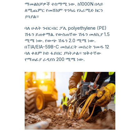
ማመልከቻዎች ተስማሚ ነው. ከ1000N በላይ
ለሚጨምር የመሸከም ጥንካሬ የአራሚድ ክርን
ያሳያል።
ባለ ሁለት ንብርብር ፖሊ polyethylene (PE)
ሽፋን ይጠቀማል. የውስጠኛው ሽፋን መለኪያ 1.5
ሚሜ ነው. የውጭ ሽፋን 2.0 ሚሜ ነው.
በTIA/EIA-598-C መስፈርት መሰረት ገመዱ 12
ባለ ቀለም ኮድ ፋይበር ያካትታል። ዝቅተኛው
የማጠፊያ ራዲየስ 200 ሚሜ ነው.