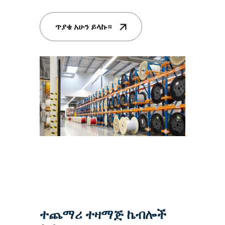
ጥያቄ አሁን ይላኩ።
ተጨማሪ ተዛማጅ ኬብሎች