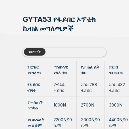
GYTA53 የፋይበር ኦፕቲክ
ኬብል መግለጫዎች
ዝርዝሮች
ዝርዝር
ማዕከላዊ
የታጠፈ ልቅ
ድርብ
መግለጫ
የላላ ቱቦ
ቱቦ
ንብርብር
የፋይበር
2-144
እስከ 288
እስከ 432
ብዛት
ፋይበር
ፋይበር
ፋይበር
የመለጠጥ
1000N
2700N
3000N
ጥንካሬ
መጨፍለቅ
2200N/10
3000N/10
4400N/10
መቋቋም
ሴሜ
ሴሜ
ሴሜ