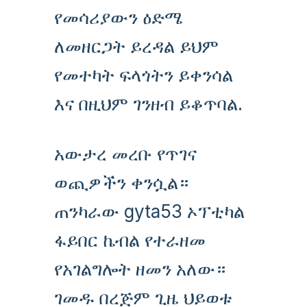
የመሳሪያውን ዕድሜ
ለመዘርጋት ይረዳል ይህም
የመተካት ፍላጎትን ይቀንሳል
እና በዚህም ገንዘብ ይቆጥባል.
አውታረ መረቡ የጥገና
ወጪዎችን ቀንሷል።
ጠንካራው gyta53 ኦፕቲካል
ፋይበር ኬብል የተራዘመ
የአገልግሎት ዘመን አለው።
ገመዱ በረጅም ጊዜ ህይወቱ