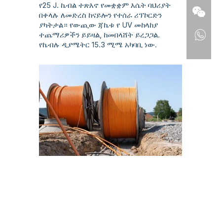
የ25 J. ኬብል ተጽእኖ የመቋቋም እሴት ባህሪያት
በቀላሉ ለመድረስ ከናይሎን የተሰራ ሪፕኮርድን
ያካትታል። የውጪው ጃኬቱ የ UV መከላከያ
ተጨማሪዎችን ይይዛል, ከመበላሸት ይረጋጋል.
የኬብሉ ዲያሜትር 15.3 ሚሜ አካባቢ ነው.