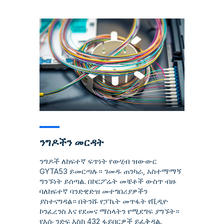
ንግዶችን መርዳት
ንግዶች ለከፍተኛ ፍጥነት የውሂብ ዝውውር
GYTA53 ይመርጣሉ። ገመዱ ጠንካራ, አስተማማኝ
ግንኙነት ይሰጣል. በኮርፖሬት መቼቶች ውስጥ ብዙ
ባለከፍተኛ ባንድዊድዝ መተግበሪያዎችን
ያስተናግዳል። በትንሹ የፓኬት መጥፋት የቪዲዮ
ኮንፈረንስ እና የደመና ማስላትን የሚደግፍ ያግኙት።
የእሱ ንድፍ እስከ 432 ፋይበርዎች ይፈቅዳል.