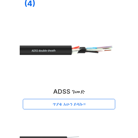
(4)
ADSS ገመድ
ጥያቄ አሁን ይላኩ።