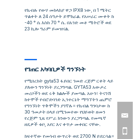
የኬብሉ የውሃ መከላከያ ዋጋ IPX8 ነው, በ 1 ሜትር
ጥልቀት ለ 24 ሰዓታት ይሞከራል. የአሠራር ሙቀት ከ
-40 ° ሴ እስከ 70 ° ሴ. በአንድ መቶ ሜትሮች ወደ
23 ኪሎ ግራም ይመዝናል.
የገጠር አካባቢዎች ግንኙነት
የሚበረክት gyta53 ፋይበር ገመድ ረጅም ርቀት ላይ
ያለውን ግንኙነት ያረጋግጣል. GYTA53 አውታረ
መረቦችን ወደ ሩቅ ክልሎች ያመጣል. አሁን፣ ትናንሽ
ከተሞች የብሮድባንድ ኢንተርኔት ማግኘትን ጨምሮ
የግንኙነት ጥቅሞችን ያገኛሉ። የኬብል ግንባታው ከ
30 ዓመታት በላይ በሚገመተው የህይወት ዘመን
የረጅም ጊዜ የሥራ ክንውን ያረጋግጣል. የመጫኛ
ዘዴዎች ቱቦ, አየር እና ቀጥታ መቀበር ናቸው.
ከፍተኛው የመሳብ ውጥረት ወደ 2700 N ይደርሳል።