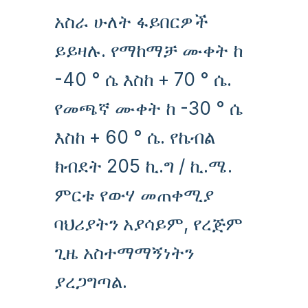
አስራ ሁለት ፋይበርዎች
ይይዛሉ. የማከማቻ ሙቀት ከ
-40 ° ሴ እስከ + 70 ° ሴ.
የመጫኛ ሙቀት ከ -30 ° ሴ
እስከ + 60 ° ሴ. የኬብል
ክብደት 205 ኪ.ግ / ኪ.ሜ.
ምርቱ የውሃ መጠቀሚያ
ባህሪያትን አያሳይም, የረጅም
ጊዜ አስተማማኝነትን
ያረጋግጣል.