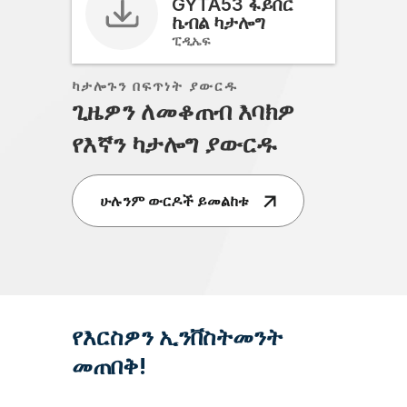
GYTA53 ፋይበር
ኬብል ካታሎግ
ፒዲኤፍ
ካታሎጉን በፍጥነት ያውርዱ
ጊዜዎን ለመቆጠብ እባክዎ
የእኛን ካታሎግ ያውርዱ
ሁሉንም ውርዶች ይመልከቱ
የእርስዎን ኢንቨስትመንት
መጠበቅ!