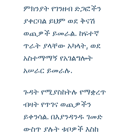
ምክንያት የገንዘብ ድጋፎችን
ያቀርባል ይህም ወደ ቅናሽ
ወጪዎች ይመራል. ከፍተኛ
ጥራት ያላቸው አካላት, ወደ
አስተማማኝ የአገልግሎት
አሠራር ይመራሉ.
ጉዳት የሚያስከትሉ የማቋረጥ
ብዛት የጥገና ወጪዎችን
ይቀንሳል. በእያንዳንዱ ገመድ
ውስጥ ያሉት ቱቦዎች እስከ