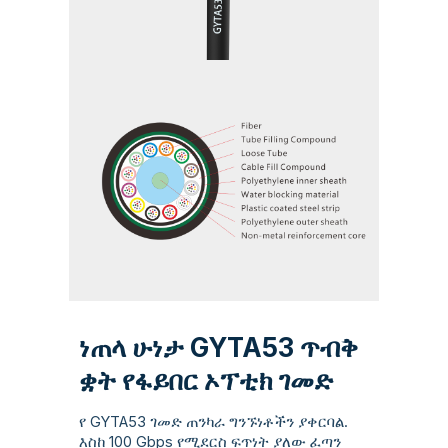
ነጠላ ሁነታ GYTA53 ጥብቅ
ቋት የፋይበር ኦፕቲክ ገመድ
የ GYTA53 ገመድ ጠንካራ ግንኙነቶችን ያቀርባል.
እስከ 100 Gbps የሚደርስ ፍጥነት ያለው ፈጣን