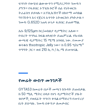
ፍጥነት የውሂብ ልውውጥን የሚያረጋግጥ ገመዱን
ያግኙ። የፋይበር ኦፕቲክ ኮሮች ሰፊ የኔትወርክ
ትራፊክን ይይዛሉ። አፕሊኬሽኖች በከተማ መካከል
ግንኙነትን እና የጀርባ አጥንት ኔትወርክን ያካትታሉ።
ገመዱ G.652D ነጠላ ሁነታ ፋይበር ይጠቀማል.
እሱ 9/125µm ኮር/መከለያ ዲያሜትር አለው።
የብረት ጥንካሬ ክፍል ዘላቂነት ይጨምራል. የኬብሉ
ውጫዊ ዲያሜትር 15 ሚሜ አካባቢ ነው. የመሙያ
ቁሳቁስ thxotropic Jelly ነው፣ ከ 0.95 ግ/ሴሜ³
ጥግግት ጋር። ወደ 210 ኪ.ግ / ኪ.ሜ ይመዝናል.
የመሬት ውስጥ መንገዶች
GYTA53 ከመሬት በታች መጫን ከጉዳት ይጠብቃል.
ከ 50 ሚሊ ሜትር በላይ የሆነ ዲያሜትሮች ያሉት
ቱቦዎች, የወደፊት ጥገናን ቀላል በማድረግ የመኖሪያ
ቤት ይሰጣሉ. ገመዱ በቀጥታ ለመቃብር