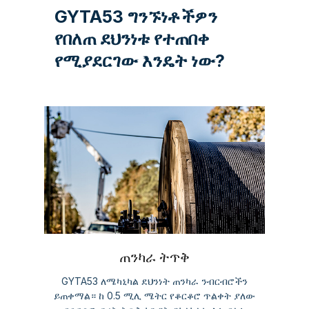
GYTA53 ግንኙነቶችዎን
የበለጠ ደህንነቱ የተጠበቀ
የሚያደርገው እንዴት ነው?
ጠንካራ ትጥቅ
GYTA53 ለሜካኒካል ደህንነት ጠንካራ ንብርብሮችን
ይጠቀማል። ከ 0.5 ሚሊ ሜትር የቆርቆሮ ጥልቀት ያለው