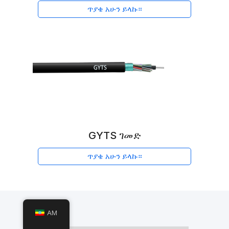
ጥያቄ አሁን ይላኩ።
GYTS ገመድ
ጥያቄ አሁን ይላኩ።
AM