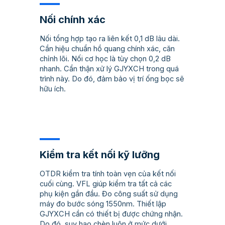
Nối chính xác
Nối tổng hợp tạo ra liên kết 0,1 dB lâu dài.
Cần hiệu chuẩn hồ quang chính xác, căn
chỉnh lõi. Nối cơ học là tùy chọn 0,2 dB
nhanh. Cẩn thận xử lý GJYXCH trong quá
trình này. Do đó, đảm bảo vị trí ống bọc sẽ
hữu ích.
Kiểm tra kết nối kỹ lưỡng
OTDR kiểm tra tính toàn vẹn của kết nối
cuối cùng. VFL giúp kiểm tra tất cả các
phụ kiện gần đầu. Đo công suất sử dụng
máy đo bước sóng 1550nm. Thiết lập
GJYXCH cần có thiết bị được chứng nhận.
Do đó, suy hao chèn luôn ở mức dưới