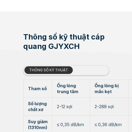
Thông số kỹ thuật cáp
quang GJYXCH
THÔNG SỐ KỸ THUẬT
Ống lỏng
Ống lỏng bị
Tham số
trung tâm
mắc kẹt
Số lượng
2-12 sợi
2-288 sợi
chất xơ
Suy giảm
≤ 0,35 dB/km
≤ 0,36 dB/km
(1310nm)