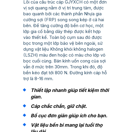
Lõi của cấu trúc cáp GJYXCH có một đơn
vị sợi quang nằm ở vị trí trung tâm, được
bao quanh bởi các thành phần Nhựa gia
cường sợi (FRP) song song kép ở cả hai
bên. Để tăng cường độ bền cơ học, một
lớp gia cố bằng dây thép được kết hợp
vào thiết kế. Toàn bộ cụm sau đó được
bọc trong một lớp bảo vệ bên ngoài, sử
dụng vật liệu Không khói không halogen
(LSZH) màu đen hoặc có màu cho lớp vỏ
bọc cuối cùng. Bán kính uốn cong của sợi
vẫn ở mức trên 30mm. Trong khi đó, độ
bền kéo đạt tới 800 N. Đường kính cáp hỗ
trợ là 8-16 mm.
Thiết lập nhanh giúp tiết kiệm thời
gian.
Cáp chắc chắn, giữ chặt.
Bố cục đơn giản giúp ích cho bạn.
Vật liệu bền bỉ mang lại tuổi thọ
lâu dài.