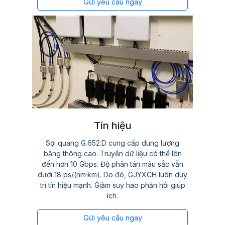
Gửi yêu cầu ngay
Tín hiệu
Sợi quang G.652.D cung cấp dung lượng
băng thông cao. Truyền dữ liệu có thể lên
đến hơn 10 Gbps. Độ phân tán màu sắc vẫn
dưới 18 ps/(nm·km). Do đó, GJYXCH luôn duy
trì tín hiệu mạnh. Giảm suy hao phản hồi giúp
ích.
Gửi yêu cầu ngay