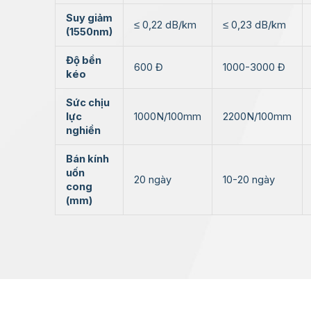
Suy giảm
≤ 0,22 dB/km
≤ 0,23 dB/km
(1550nm)
Độ bền
600 Đ
1000-3000 Đ
kéo
Sức chịu
lực
1000N/100mm
2200N/100mm
nghiền
Bán kính
uốn
20 ngày
10-20 ngày
cong
(mm)