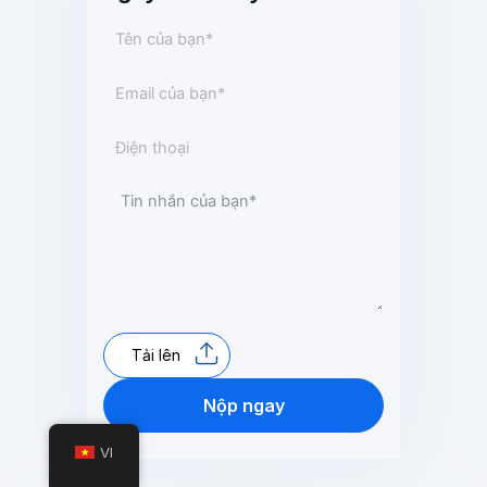
Tải lên
Nộp ngay
VI