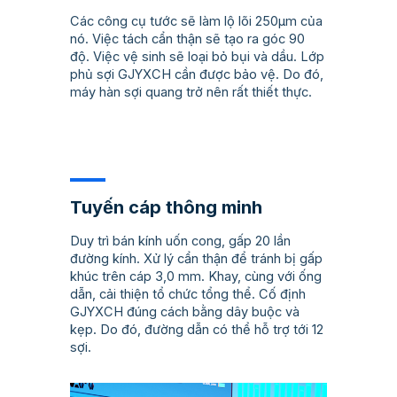
Các công cụ tước sẽ làm lộ lõi 250µm của
nó. Việc tách cẩn thận sẽ tạo ra góc 90
độ. Việc vệ sinh sẽ loại bỏ bụi và dầu. Lớp
phủ sợi GJYXCH cần được bảo vệ. Do đó,
máy hàn sợi quang trở nên rất thiết thực.
Tuyến cáp thông minh
Duy trì bán kính uốn cong, gấp 20 lần
đường kính. Xử lý cẩn thận để tránh bị gấp
khúc trên cáp 3,0 mm. Khay, cùng với ống
dẫn, cải thiện tổ chức tổng thể. Cố định
GJYXCH đúng cách bằng dây buộc và
kẹp. Do đó, đường dẫn có thể hỗ trợ tới 12
sợi.