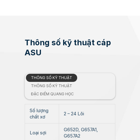
Thông số kỹ thuật cáp
ASU
THÔNG SỐ KỸ THUẬT
THÔNG SỐ KỸ THUẬT
ĐẶC ĐIỂM QUANG HỌC
Số lượng
2 – 24 Lõi
chất xơ
G652D, G657A1,
Loại sợi
G657A2