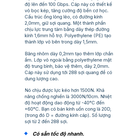
độ lên đến 100 Gbps. Cáp này có thiết kế
vỏ bọc kép, tăng cường độ bền cơ học.
Cấu trúc ống lỏng lẻo, có đường kính
2,0mm, giữ sợi quang. Một thành phần
chịu lực trung tâm bằng dây thép đường
kính 1,6mm hỗ trợ. Polyethylene (PE) tạo
thành lớp vỏ bên trong dày 1,5mm.
Băng nhôm dày 0,2mm tạo thêm lớp chắn
ẩm. Lớp vỏ ngoài bằng polyethylene mật
độ trung bình, bảo vệ thêm, dày 2,0mm.
Cáp này sử dụng tới 288 sợi quang để có
dung lượng cao.
Nó chịu được lực kéo hơn 1500N. Khả
năng chống nghiền là 3000N/10cm. Nhiệt
độ hoạt động dao động từ -40°C đến
+60°C. Bạn có bán kính uốn cong là 20D,
(trong đó D = đường kính cáp). Số lượng
sợi từ 2 đến 288 sợi.
Có sẵn tốc độ nhanh.