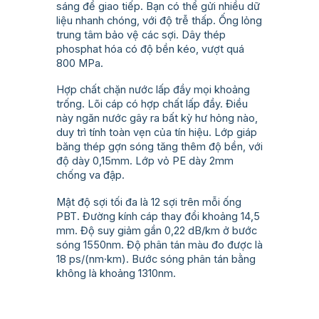
sáng để giao tiếp. Bạn có thể gửi nhiều dữ
liệu nhanh chóng, với độ trễ thấp. Ống lỏng
trung tâm bảo vệ các sợi. Dây thép
phosphat hóa có độ bền kéo, vượt quá
800 MPa.
Hợp chất chặn nước lấp đầy mọi khoảng
trống. Lõi cáp có hợp chất lấp đầy. Điều
này ngăn nước gây ra bất kỳ hư hỏng nào,
duy trì tính toàn vẹn của tín hiệu. Lớp giáp
băng thép gợn sóng tăng thêm độ bền, với
độ dày 0,15mm. Lớp vỏ PE dày 2mm
chống va đập.
Mật độ sợi tối đa là 12 sợi trên mỗi ống
PBT. Đường kính cáp thay đổi khoảng 14,5
mm. Độ suy giảm gần 0,22 dB/km ở bước
sóng 1550nm. Độ phân tán màu đo được là
18 ps/(nm·km). Bước sóng phân tán bằng
không là khoảng 1310nm.