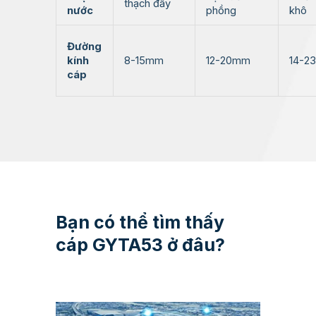
thạch đầy
nước
phồng
khô
Đường
kính
8-15mm
12-20mm
14-2
cáp
Bạn có thể tìm thấy
cáp GYTA53 ở đâu?