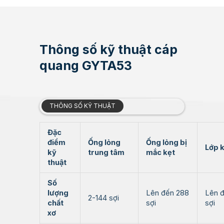
Thông số kỹ thuật cáp
quang GYTA53
THÔNG SỐ KỸ THUẬT
Đặc
điểm
Ống lỏng
Ống lỏng bị
Lớp 
kỹ
trung tâm
mắc kẹt
thuật
Số
lượng
Lên đến 288
Lên 
2-144 sợi
chất
sợi
sợi
xơ