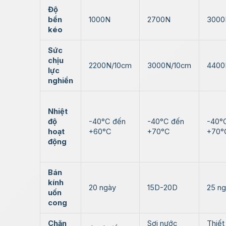
Độ
bền
1000N
2700N
3000
kéo
Sức
chịu
2200N/10cm
3000N/10cm
4400
lực
nghiền
Nhiệt
độ
-40°C đến
-40°C đến
-40°
hoạt
+60°C
+70°C
+70°
động
Bán
kính
20 ngày
15D-20D
25 n
uốn
cong
Chặn
Sợi nước
Thiết 