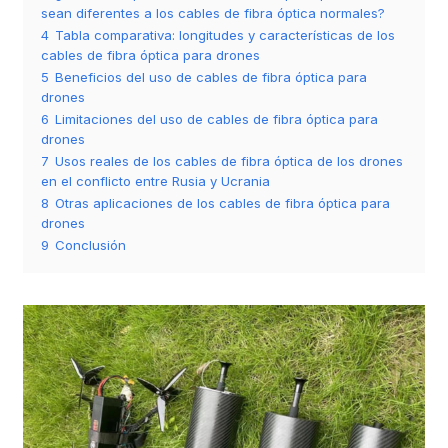
sean diferentes a los cables de fibra óptica normales?
4
Tabla comparativa: longitudes y características de los
cables de fibra óptica para drones
5
Beneficios del uso de cables de fibra óptica para
drones
6
Limitaciones del uso de cables de fibra óptica para
drones
7
Usos reales de los cables de fibra óptica de los drones
en el conflicto entre Rusia y Ucrania
8
Otras aplicaciones de los cables de fibra óptica para
drones
9
Conclusión