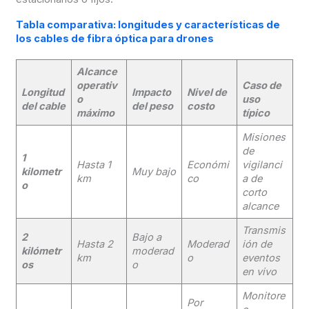
Tabla comparativa: longitudes y características de
los cables de fibra óptica para drones
Alcance
operativ
Caso de
Longitud
Impacto
Nivel de
o
uso
del cable
del peso
costo
máximo
típico
Misiones
de
1
Hasta 1
Económi
vigilanci
kilometr
Muy bajo
km
co
a de
o
corto
alcance
Transmis
2
Bajo a
Hasta 2
Moderad
ión de
kilómetr
moderad
km
o
eventos
os
o
en vivo
Monitore
Por