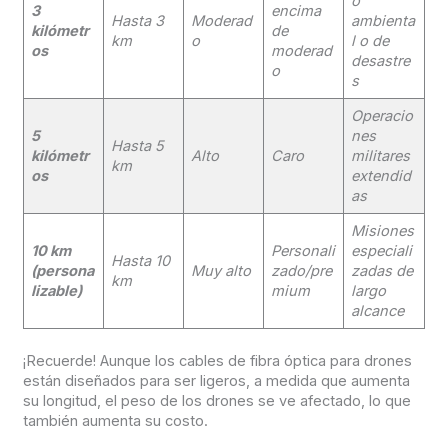
o
3
encima
Hasta 3
Moderad
ambienta
kilómetr
de
km
o
l o de
os
moderad
desastre
o
s
Operacio
5
nes
Hasta 5
kilómetr
Alto
Caro
militares
km
os
extendid
as
Misiones
10 km
Personali
especiali
Hasta 10
(persona
Muy alto
zado/pre
zadas de
km
lizable)
mium
largo
alcance
¡Recuerde! Aunque los cables de fibra óptica para drones
están diseñados para ser ligeros, a medida que aumenta
su longitud, el peso de los drones se ve afectado, lo que
también aumenta su costo.