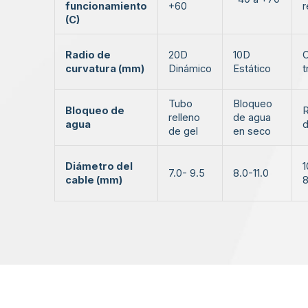
funcionamiento
+60
r
(C)
Radio de
20D
10D
C
curvatura (mm)
Dinámico
Estático
t
Tubo
Bloqueo
Bloqueo de
R
relleno
de agua
agua
d
de gel
en seco
Diámetro del
1
7.0- 9.5
8.0-11.0
cable (mm)