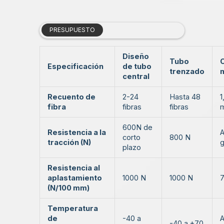
PRESUPUESTO
Diseño
Tubo
Especificación
de tubo
trenzado
central
Recuento de
2-24
Hasta 48
1
fibra
fibras
fibras
600N de
Resistencia a la
A
corto
800 N
tracción (N)
g
plazo
Resistencia al
aplastamiento
1000 N
1000 N
7
(N/100 mm)
Temperatura
de
-40 a
A
-40 a +70