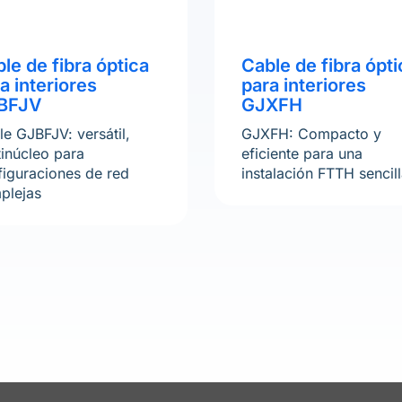
le de fibra óptica
Cable de fibra ópti
a interiores
para interiores
BFJV
GJXFH
e GJBFJV: versátil,
GJXFH: Compacto y
tinúcleo para
eficiente para una
figuraciones de red
instalación FTTH sencil
plejas