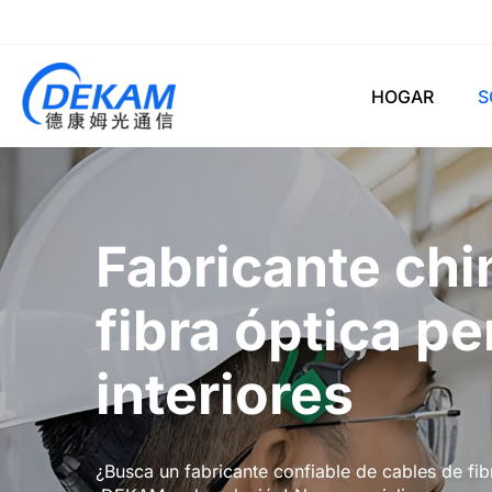
HOGAR
S
Fabricante chi
fibra óptica p
interiores
¿Busca un fabricante confiable de cables de fi