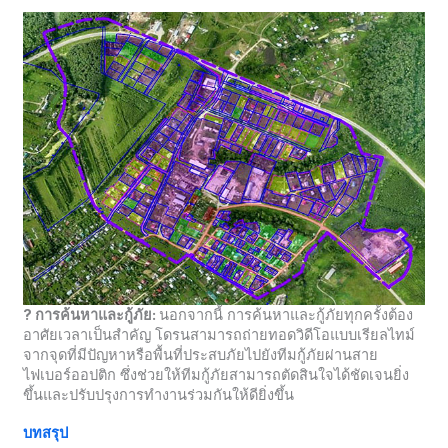
?
การค้นหาและกู้ภัย:
นอกจากนี้ การค้นหาและกู้ภัยทุกครั้งต้อง
อาศัยเวลาเป็นสำคัญ โดรนสามารถถ่ายทอดวิดีโอแบบเรียลไทม์
จากจุดที่มีปัญหาหรือพื้นที่ประสบภัยไปยังทีมกู้ภัยผ่านสาย
ไฟเบอร์ออปติก ซึ่งช่วยให้ทีมกู้ภัยสามารถตัดสินใจได้ชัดเจนยิ่ง
ขึ้นและปรับปรุงการทำงานร่วมกันให้ดียิ่งขึ้น
บทสรุป