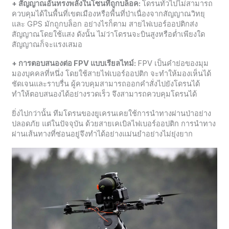
+
สัญญาณอันทรงพลังในโซนที่ถูกบล็อค:
โดรนทั่วไปไม่สามารถ
ควบคุมได้ในพื้นที่เขตเมืองหรือพื้นที่ป่าเนื่องจากสัญญาณวิทยุ
และ GPS มักถูกบล็อก อย่างไรก็ตาม สายไฟเบอร์ออปติกส่ง
สัญญาณโดยใช้แสง ดังนั้น ไม่ว่าโดรนจะบินสูงหรือต่ำเพียงใด
สัญญาณก็จะแรงเสมอ
+
การตอบสนองต่อ FPV แบบเรียลไทม์:
FPV เป็นคำย่อของมุม
มองบุคคลที่หนึ่ง โดยใช้สายไฟเบอร์ออปติก จะทำให้มองเห็นได้
ชัดเจนและราบรื่น ผู้ควบคุมสามารถออกคำสั่งไปยังโดรนได้
ทำให้ตอบสนองได้อย่างรวดเร็ว จึงสามารถควบคุมโดรนได้
ยิ่งไปกว่านั้น ทีมโดรนของยูเครนเคยใช้การนำทางผ่านป่าอย่าง
ปลอดภัย แต่ในปัจจุบัน ด้วยสายเคเบิลไฟเบอร์ออปติก การนำทาง
ผ่านเส้นทางที่ซ่อนอยู่จึงทำได้อย่างแม่นยำอย่างไม่ยุ่งยาก