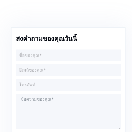
ส่งคำถามของคุณวันนี้