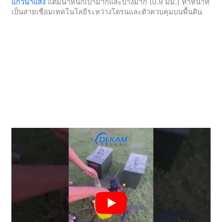
แก้วนำแสง
แต่มีน้ำหนักเบามากและบางมาก (0.9 มม.) ทำหน้าที่
เป็นสายเชื่อมเทคโนโลยีระหว่างโดรนและตัวควบคุมบนพื้นดิน