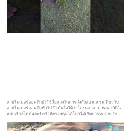
สายไฟเบอร์ออพติกยังใช้สื่อแสงในการส่งสัญญาณเช่นเดียวกับ
สายไฟเบอร์ออพติกทั่วไป จึงมั่นใจได้ว่าโดรนจะสามารถส่งวิดีโอ
แบบเรียลไทม์และรับคำสั่งควบคุมได้โดยไม่เกิดการหยุดชะงัก