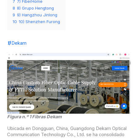
7
7) FiberHome
8
8) Grupo Hengtong
9
9) Hangzhou Jinlong
10
10) Shenzhen Furong
1)
Dekam
Figura n.º 1 Fibras Dekam
Ubicada en Dongguan, China, Guangdong Dekam Optical
Communication Technology Co., Ltd. se ha consolidado