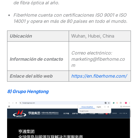
de fibra óptica al año.
FiberHome cuenta con certificaciones ISO 9001 e ISO
14001 y opera en más de 80 países en todo el mundo.
Ubicación
Wuhan, Hubei, China
Correo electrónico:
Información de contacto
marketing@fiberhome.co
m
Enlace del sitio web
https://en.fiberhome.com/
8)
Grupo Hengtong