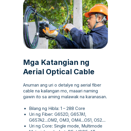
Mga Katangian ng
Aerial Optical Cable
Anuman ang uri o detalye ng aerial fiber
cable na kailangan mo, maaari naming
gawin ito sa aming malawak na karanasan.
Bilang ng Hibla: 1 – 288 Core
Uri ng Fiber: G652D, G657A1,
G657A2...OM2, OM3, OM4...OS1, OS2...
Uri ng Core: Single mode, Multimode