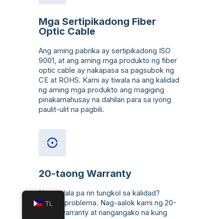
Mga Sertipikadong Fiber
Optic Cable
Ang aming pabrika ay sertipikadong ISO
9001, at ang aming mga produkto ng fiber
optic cable ay nakapasa sa pagsubok ng
CE at ROHS. Kami ay tiwala na ang kalidad
ng aming mga produkto ang magiging
pinakamahusay na dahilan para sa iyong
paulit-ulit na pagbili.
20-taong Warranty
Nag-aalala pa rin tungkol sa kalidad?
Walang problema. Nag-aalok kami ng 20-
TL
taong warranty at nangangako na kung