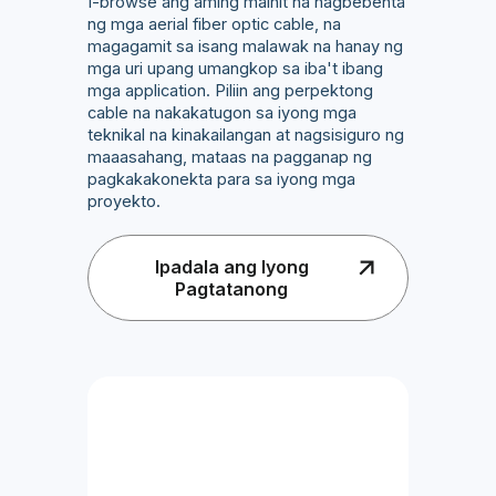
I-browse ang aming mainit na nagbebenta
ng mga aerial fiber optic cable, na
magagamit sa isang malawak na hanay ng
mga uri upang umangkop sa iba't ibang
mga application. Piliin ang perpektong
cable na nakakatugon sa iyong mga
teknikal na kinakailangan at nagsisiguro ng
maaasahang, mataas na pagganap ng
pagkakakonekta para sa iyong mga
proyekto.
Ipadala ang Iyong
Pagtatanong