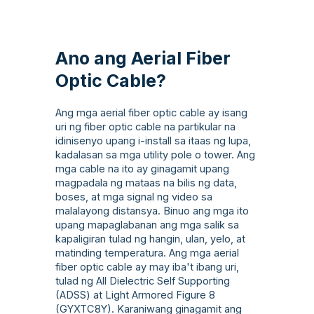
Ano ang Aerial Fiber
Optic Cable?
Ang mga aerial fiber optic cable ay isang
uri ng fiber optic cable na partikular na
idinisenyo upang i-install sa itaas ng lupa,
kadalasan sa mga utility pole o tower. Ang
mga cable na ito ay ginagamit upang
magpadala ng mataas na bilis ng data,
boses, at mga signal ng video sa
malalayong distansya. Binuo ang mga ito
upang mapaglabanan ang mga salik sa
kapaligiran tulad ng hangin, ulan, yelo, at
matinding temperatura. Ang mga aerial
fiber optic cable ay may iba't ibang uri,
tulad ng All Dielectric Self Supporting
(ADSS) at Light Armored Figure 8
(GYXTC8Y). Karaniwang ginagamit ang