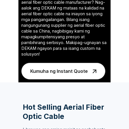
aerial fiber optic cable manufacturer? Nag-
aalok ang DEKAM ng mataas na kalidad na
aerial fiber optic cable na iniayon sa iyong
mga pangangailangan. Bilang isang
nangungunang supplier ng aerial fiber optic
cable sa China, nagbibigay kami ng
mapagkumpitensyang presyo at
pambihirang serbisyo. Makipag-ugnayan sa
DEKAM ngayon para sa isang custom na
solusyon!
Kumuha ng Instant Quote
Hot Selling Aerial Fiber
Optic Cable