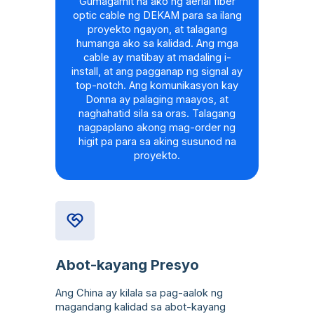
Gumagamit na ako ng aerial fiber
optic cable ng DEKAM para sa ilang
proyekto ngayon, at talagang
humanga ako sa kalidad. Ang mga
cable ay matibay at madaling i-
install, at ang pagganap ng signal ay
top-notch. Ang komunikasyon kay
Donna ay palaging maayos, at
naghahatid sila sa oras. Talagang
nagpaplano akong mag-order ng
higit pa para sa aking susunod na
proyekto.
Abot-kayang Presyo
Ang China ay kilala sa pag-aalok ng
magandang kalidad sa abot-kayang