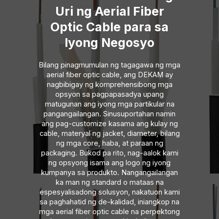
Uri ng Aerial Fiber
Optic Cable para sa
Iyong Negosyo
Bilang pinagmumulan ng tagagawa ng mga
aerial fiber optic cable, ang DEKAM ay
nagbibigay ng komprehensibong mga
opsyon sa pagpapasadya upang
matugunan ang iyong mga partikular na
pangangailangan. Sinusuportahan namin
ang pag-customize kasama ang kulay ng
cable, materyal ng jacket, diameter, bilang
ng mga core, haba, at paraan ng
packaging. Bukod pa rito, nag-aalok kami
ng opsyong isama ang logo ng iyong
kumpanya sa produkto. Nangangailangan
ka man ng standard o mataas na
espesyalisadong solusyon, nakatuon kami
sa paghahatid ng de-kalidad, iniangkop na
mga aerial fiber optic cable na perpektong