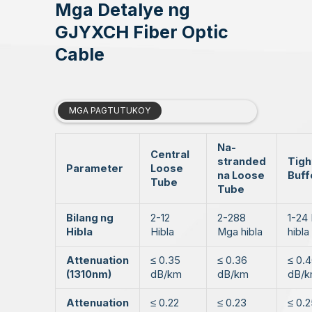
Mga Detalye ng
GJYXCH Fiber Optic
Cable
MGA PAGTUTUKOY
Na-
Central
stranded
Tigh
Parameter
Loose
na Loose
Buff
Tube
Tube
Bilang ng
2-12
2-288
1-24
Hibla
Hibla
Mga hibla
hibla
Attenuation
≤ 0.35
≤ 0.36
≤ 0.
(1310nm)
dB/km
dB/km
dB/
Attenuation
≤ 0.22
≤ 0.23
≤ 0.2