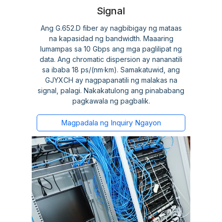
Signal
Ang G.652.D fiber ay nagbibigay ng mataas
na kapasidad ng bandwidth. Maaaring
lumampas sa 10 Gbps ang mga paglilipat ng
data. Ang chromatic dispersion ay nananatili
sa ibaba 18 ps/(nm·km). Samakatuwid, ang
GJYXCH ay nagpapanatili ng malakas na
signal, palagi. Nakakatulong ang pinababang
pagkawala ng pagbalik.
Magpadala ng Inquiry Ngayon