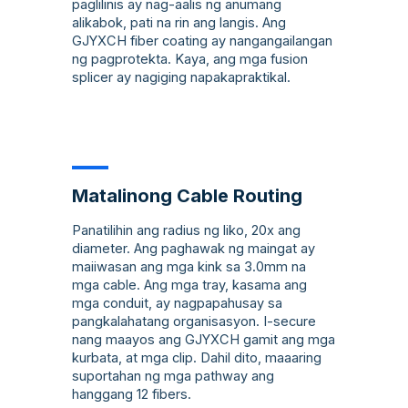
paglilinis ay nag-aalis ng anumang
alikabok, pati na rin ang langis. Ang
GJYXCH fiber coating ay nangangailangan
ng pagprotekta. Kaya, ang mga fusion
splicer ay nagiging napakapraktikal.
Matalinong Cable Routing
Panatilihin ang radius ng liko, 20x ang
diameter. Ang paghawak ng maingat ay
maiiwasan ang mga kink sa 3.0mm na
mga cable. Ang mga tray, kasama ang
mga conduit, ay nagpapahusay sa
pangkalahatang organisasyon. I-secure
nang maayos ang GJYXCH gamit ang mga
kurbata, at mga clip. Dahil dito, maaaring
suportahan ng mga pathway ang
hanggang 12 fibers.