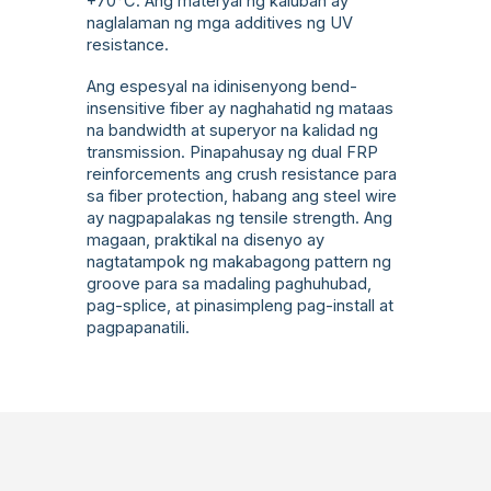
+70°C. Ang materyal ng kaluban ay
naglalaman ng mga additives ng UV
resistance.
Ang espesyal na idinisenyong bend-
insensitive fiber ay naghahatid ng mataas
na bandwidth at superyor na kalidad ng
transmission. Pinapahusay ng dual FRP
reinforcements ang crush resistance para
sa fiber protection, habang ang steel wire
ay nagpapalakas ng tensile strength. Ang
magaan, praktikal na disenyo ay
nagtatampok ng makabagong pattern ng
groove para sa madaling paghuhubad,
pag-splice, at pinasimpleng pag-install at
pagpapanatili.