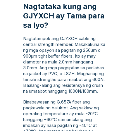
Nagtataka kung ang
GJYXCH ay Tama para
sa Iyo?
Nagtatampok ang GJYXCH cable ng
central strength member. Makakakuha ka
ng mga opsyon sa pagitan ng 250µm o
900µm tight buffer fibers. Ito ay may
diameter na mula 2.0mm hanggang
3.0mm. Ang mga pagpipilian sa panlabas
na jacket ay PVC, o LSZH. Maghanap ng
tensile strengths para maabot ang 600N.
Isaalang-alang ang resistensya ng crush
na umaabot hanggang 1000N/100mm.
Binabawasan ng G.657A fiber ang
pagkawala ng baluktot. Ang saklaw ng
operating temperature ay mula -20°C
hanggang +60°C samantalang ang
imbakan ay nasa pagitan ng -40°C at