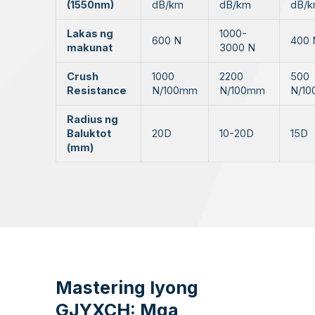
(1550nm)
dB/km
dB/km
dB/
Lakas ng
1000-
600 N
400 
makunat
3000 N
Crush
1000
2200
500
Resistance
N/100mm
N/100mm
N/1
Radius ng
Baluktot
20D
10-20D
15D
(mm)
Mastering Iyong
GJYXCH: Mga