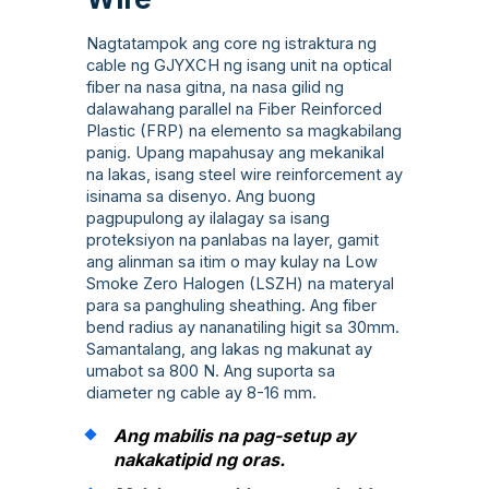
Nagtatampok ang core ng istraktura ng
cable ng GJYXCH ng isang unit na optical
fiber na nasa gitna, na nasa gilid ng
dalawahang parallel na Fiber Reinforced
Plastic (FRP) na elemento sa magkabilang
panig. Upang mapahusay ang mekanikal
na lakas, isang steel wire reinforcement ay
isinama sa disenyo. Ang buong
pagpupulong ay ilalagay sa isang
proteksiyon na panlabas na layer, gamit
ang alinman sa itim o may kulay na Low
Smoke Zero Halogen (LSZH) na materyal
para sa panghuling sheathing. Ang fiber
bend radius ay nananatiling higit sa 30mm.
Samantalang, ang lakas ng makunat ay
umabot sa 800 N. Ang suporta sa
diameter ng cable ay 8-16 mm.
Ang mabilis na pag-setup ay
nakakatipid ng oras.