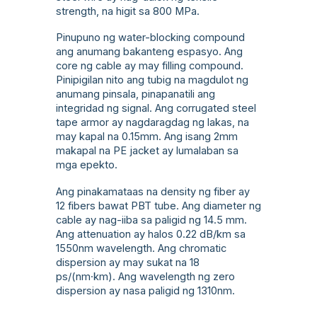
strength, na higit sa 800 MPa.
Pinupuno ng water-blocking compound
ang anumang bakanteng espasyo. Ang
core ng cable ay may filling compound.
Pinipigilan nito ang tubig na magdulot ng
anumang pinsala, pinapanatili ang
integridad ng signal. Ang corrugated steel
tape armor ay nagdaragdag ng lakas, na
may kapal na 0.15mm. Ang isang 2mm
makapal na PE jacket ay lumalaban sa
mga epekto.
Ang pinakamataas na density ng fiber ay
12 fibers bawat PBT tube. Ang diameter ng
cable ay nag-iiba sa paligid ng 14.5 mm.
Ang attenuation ay halos 0.22 dB/km sa
1550nm wavelength. Ang chromatic
dispersion ay may sukat na 18
ps/(nm·km). Ang wavelength ng zero
dispersion ay nasa paligid ng 1310nm.