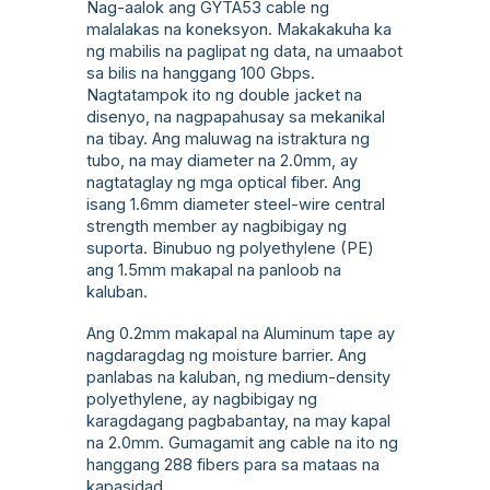
Nag-aalok ang GYTA53 cable ng
malalakas na koneksyon. Makakakuha ka
ng mabilis na paglipat ng data, na umaabot
sa bilis na hanggang 100 Gbps.
Nagtatampok ito ng double jacket na
disenyo, na nagpapahusay sa mekanikal
na tibay. Ang maluwag na istraktura ng
tubo, na may diameter na 2.0mm, ay
nagtataglay ng mga optical fiber. Ang
isang 1.6mm diameter steel-wire central
strength member ay nagbibigay ng
suporta. Binubuo ng polyethylene (PE)
ang 1.5mm makapal na panloob na
kaluban.
Ang 0.2mm makapal na Aluminum tape ay
nagdaragdag ng moisture barrier. Ang
panlabas na kaluban, ng medium-density
polyethylene, ay nagbibigay ng
karagdagang pagbabantay, na may kapal
na 2.0mm. Gumagamit ang cable na ito ng
hanggang 288 fibers para sa mataas na
kapasidad.