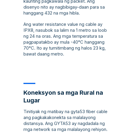
kaunting pagkawala ng packet. Ang
disenyo nito ay nagbibigay-daan para sa
hanggang 432 na mga hibla.
Ang water resistance value ng cable ay
IPX8, nasubok sa lalim na 1 metro sa loob
ng 24 na oras. Ang mga temperatura sa
pagpapatakbo ay mula -40°C hanggang
70°C. Ito ay tumitimbang ng halos 23 kg,
bawat daang metro.
Koneksyon sa mga Rural na
Lugar
Tinitiyak ng matibay na gyta53 fiber cable
ang pagkakakonekta sa malalayong
distansya. Ang GYTA53 ay nagdadala ng
mga network sa mga malalayong rehiyon.