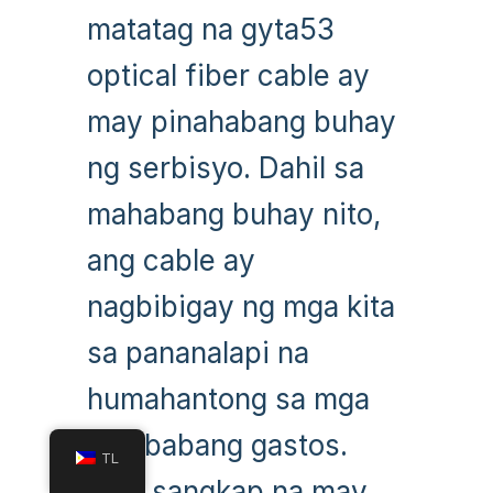
matatag na gyta53
optical fiber cable ay
may pinahabang buhay
ng serbisyo. Dahil sa
mahabang buhay nito,
ang cable ay
nagbibigay ng mga kita
sa pananalapi na
humahantong sa mga
pinababang gastos.
TL
Mga sangkap na may