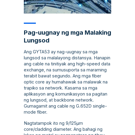
Pag-uugnay ng mga Malaking
Lungsod
Ang GYTA53 ay nag-uugnay sa mga
lungsod sa malalayong distansya. Hanapin
ang cable na tinitiyak ang high-speed data
exchange, na sumusuporta sa maraming
terabit bawat segundo. Ang mga fiber
optic core ay humahawak sa malawak na
trapiko sa network. Kasama sa mga
aplikasyon ang komunikasyon sa pagitan
ng lungsod, at backbone network.
Gumagamit ang cable ng G.652D single-
mode fiber.
Nagtatampok ito ng 9/125µm
core/cladding diameter. Ang bahagi ng