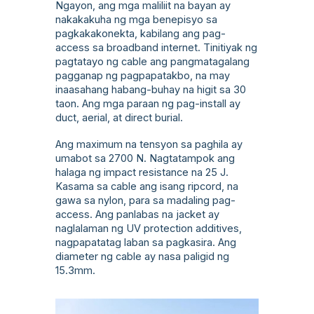
Ngayon, ang mga maliliit na bayan ay
nakakakuha ng mga benepisyo sa
pagkakakonekta, kabilang ang pag-
access sa broadband internet. Tinitiyak ng
pagtatayo ng cable ang pangmatagalang
pagganap ng pagpapatakbo, na may
inaasahang habang-buhay na higit sa 30
taon. Ang mga paraan ng pag-install ay
duct, aerial, at direct burial.
Ang maximum na tensyon sa paghila ay
umabot sa 2700 N. Nagtatampok ang
halaga ng impact resistance na 25 J.
Kasama sa cable ang isang ripcord, na
gawa sa nylon, para sa madaling pag-
access. Ang panlabas na jacket ay
naglalaman ng UV protection additives,
nagpapatatag laban sa pagkasira. Ang
diameter ng cable ay nasa paligid ng
15.3mm.