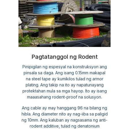
Pagtatanggol ng Rodent
Pinipigilan ng espesyal na konstruksyon ang
pinsala sa daga. Ang isang 0.15mm makapal
na steel tape ay kumikilos tulad ng armor
plating. Ang takip na ito ay napatunayang
protektahan mula sa mga hayop. Ito ay isang
maaasahang rodent-proof na solusyon.
Ang cable ay may hanggang 96 na bilang ng
hibla. Ang diameter nito ay nag-iiba sa paligid
ng 10mm. Ang kaluban ay nagsasama ng anti-
rodent additive, tulad ng denatonium