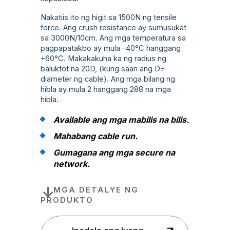
Nakatiis ito ng higit sa 1500N ng tensile
force. Ang crush resistance ay sumusukat
sa 3000N/10cm. Ang mga temperatura sa
pagpapatakbo ay mula -40°C hanggang
+60°C. Makakakuha ka ng radius ng
baluktot na 20D, (kung saan ang D=
diameter ng cable). Ang mga bilang ng
hibla ay mula 2 hanggang 288 na mga
hibla.
Available ang mga mabilis na bilis.
Mahabang cable run.
Gumagana ang mga secure na
network.
MGA DETALYE NG
PRODUKTO