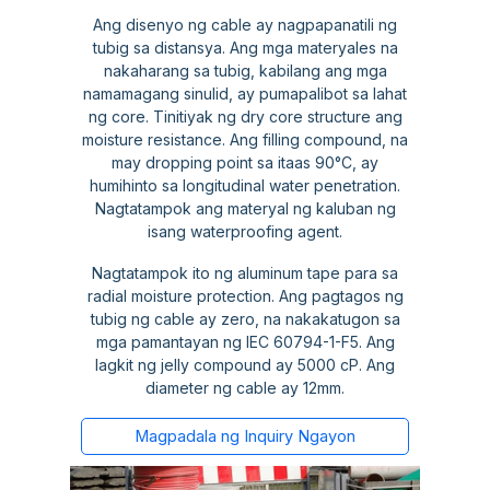
Ang disenyo ng cable ay nagpapanatili ng
tubig sa distansya. Ang mga materyales na
nakaharang sa tubig, kabilang ang mga
namamagang sinulid, ay pumapalibot sa lahat
ng core. Tinitiyak ng dry core structure ang
moisture resistance. Ang filling compound, na
may dropping point sa itaas 90°C, ay
humihinto sa longitudinal water penetration.
Nagtatampok ang materyal ng kaluban ng
isang waterproofing agent.
Nagtatampok ito ng aluminum tape para sa
radial moisture protection. Ang pagtagos ng
tubig ng cable ay zero, na nakakatugon sa
mga pamantayan ng IEC 60794-1-F5. Ang
lagkit ng jelly compound ay 5000 cP. Ang
diameter ng cable ay 12mm.
Magpadala ng Inquiry Ngayon