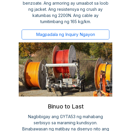
benzoate. Ang armoring ay umaabot sa loob
ng jacket. Ang resistensya ng crush ay
katumbas ng 2200N. Ang cable ay
tumitimbang ng 165 kg/km.
Magpadala ng Inquiry Ngayon
Binuo to Last
Nagbibigay ang GYTA53 ng mahabang
serbisyo sa maraming kundisyon.
Binabawasan ng matibay na disenyo nito ang