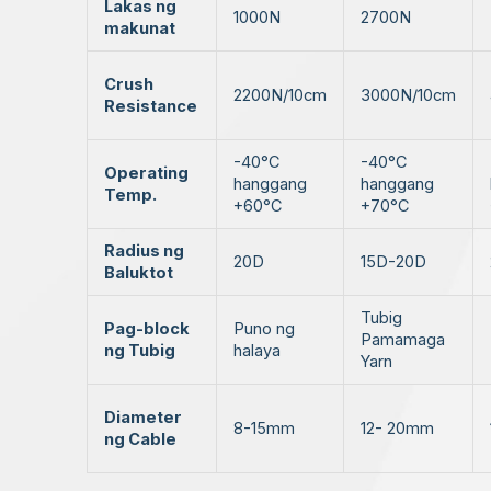
Lakas ng
1000N
2700N
makunat
Crush
2200N/10cm
3000N/10cm
Resistance
-40°C
-40°C
Operating
hanggang
hanggang
Temp.
+60°C
+70°C
Radius ng
20D
15D-20D
Baluktot
Tubig
Pag-block
Puno ng
Pamamaga
ng Tubig
halaya
Yarn
Diameter
8-15mm
12- 20mm
ng Cable