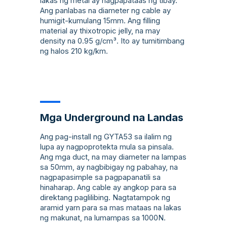
lakas ng metal ay nagpapataas ng tibay.
Ang panlabas na diameter ng cable ay
humigit-kumulang 15mm. Ang filling
material ay thixotropic jelly, na may
density na 0.95 g/cm³. Ito ay tumitimbang
ng halos 210 kg/km.
Mga Underground na Landas
Ang pag-install ng GYTA53 sa ilalim ng
lupa ay nagpoprotekta mula sa pinsala.
Ang mga duct, na may diameter na lampas
sa 50mm, ay nagbibigay ng pabahay, na
nagpapasimple sa pagpapanatili sa
hinaharap. Ang cable ay angkop para sa
direktang paglilibing. Nagtatampok ng
aramid yarn para sa mas mataas na lakas
ng makunat, na lumampas sa 1000N.