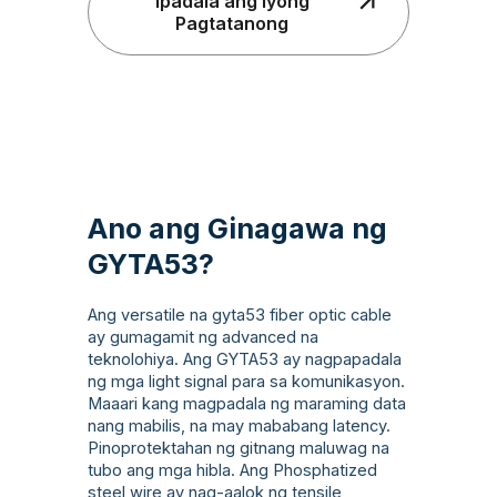
Ipadala ang Iyong
Pagtatanong
Ano ang Ginagawa ng
GYTA53?
Ang versatile na gyta53 fiber optic cable
ay gumagamit ng advanced na
teknolohiya. Ang GYTA53 ay nagpapadala
ng mga light signal para sa komunikasyon.
Maaari kang magpadala ng maraming data
nang mabilis, na may mababang latency.
Pinoprotektahan ng gitnang maluwag na
tubo ang mga hibla. Ang Phosphatized
steel wire ay nag-aalok ng tensile