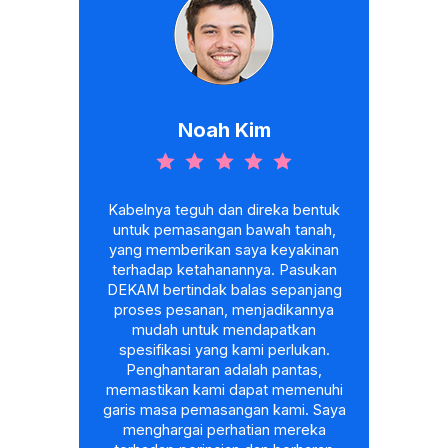
Noah Kim
Kabelnya teguh dan direka bentuk
untuk pemasangan bawah tanah,
yang memberikan saya keyakinan
terhadap ketahanannya. Pasukan
DEKAM bertindak balas sepanjang
proses pesanan, menjadikannya
mudah untuk mendapatkan
spesifikasi yang kami perlukan.
Penghantaran adalah pantas,
memastikan kami dapat memenuhi
garis masa pemasangan kami. Saya
menghargai perhatian mereka