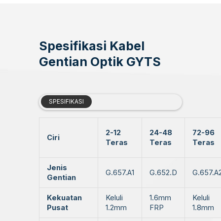
Spesifikasi Kabel
Gentian Optik GYTS
SPESIFIKASI
2-12
24-48
72-96
Ciri
Teras
Teras
Teras
Jenis
G.657.A1
G.652.D
G.657.A
Gentian
Kekuatan
Keluli
1.6mm
Keluli
Pusat
1.2mm
FRP
1.8mm