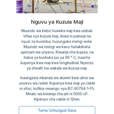
Nguvu ya Kuzuia Maji
Muundo wa kebo huweka maji kwa umbali.
Vifaa vya kuzuia maji, ikiwa ni pamoja na
nyuzi za kuvimba, huzunguka msingi wote.
Muundo wa msingi wa kavu huhakikisha
upinzani wa unyevu. Kiwanja cha kujaza, na
hatua ya kushuka juu ya 90 ° C, huacha
kupenya kwa maji kwa longitudinal. Nyenzo
ya sheath ina wakala wa kuzuia maji.
Inaangazia mkanda wa alumini kwa ulinzi wa
unyevu wa radial. Kupenya kwa maji ya cable
ni sifuri, kufikia viwango vya IEC 60794-1-F5.
Mnato wa kiwanja cha jeli ni 5000 cP.
Kipenyo cha cable ni 12mm.
Tuma Uchunguzi Sasa