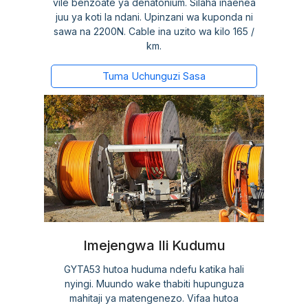
vile benzoate ya denatonium. Silaha inaenea
juu ya koti la ndani. Upinzani wa kuponda ni
sawa na 2200N. Cable ina uzito wa kilo 165 /
km.
Tuma Uchunguzi Sasa
Imejengwa Ili Kudumu
GYTA53 hutoa huduma ndefu katika hali
nyingi. Muundo wake thabiti hupunguza
mahitaji ya matengenezo. Vifaa hutoa