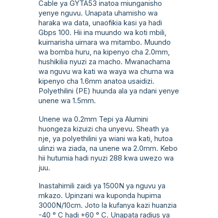
Cable ya GYTA53 inatoa miunganisho
yenye nguvu. Unapata uhamisho wa
haraka wa data, unaofikia kasi ya hadi
Gbps 100. Hii ina muundo wa koti mbili,
kuimarisha uimara wa mitambo. Muundo
wa bomba huru, na kipenyo cha 2.0mm,
hushikilia nyuzi za macho. Mwanachama
wa nguvu wa kati wa waya wa chuma wa
kipenyo cha 1.6mm anatoa usaidizi.
Polyethilini (PE) huunda ala ya ndani yenye
unene wa 1.5mm.
Unene wa 0.2mm Tepi ya Alumini
huongeza kizuizi cha unyevu. Sheath ya
nje, ya polyethilini ya wiani wa kati, hutoa
ulinzi wa ziada, na unene wa 2.0mm. Kebo
hii hutumia hadi nyuzi 288 kwa uwezo wa
juu.
Inastahimili zaidi ya 1500N ya nguvu ya
mkazo. Upinzani wa kuponda hupima
3000N/10cm. Joto la kufanya kazi huanzia
-40 ° C hadi +60 ° C. Unapata radius ya