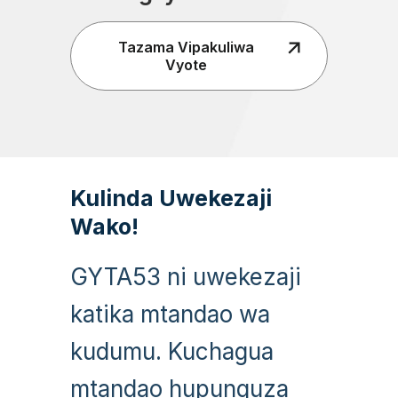
Tazama Vipakuliwa
Vyote
Kulinda Uwekezaji
Wako!
GYTA53 ni uwekezaji
katika mtandao wa
kudumu. Kuchagua
mtandao hupunguza