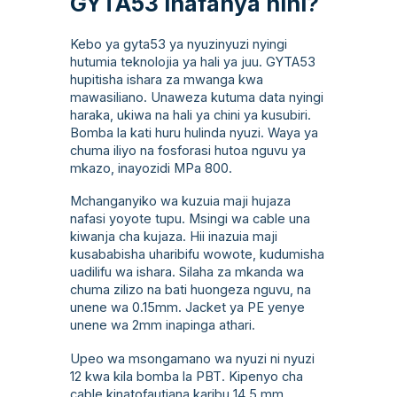
GYTA53 Inafanya nini?
Kebo ya gyta53 ya nyuzinyuzi nyingi
hutumia teknolojia ya hali ya juu. GYTA53
hupitisha ishara za mwanga kwa
mawasiliano. Unaweza kutuma data nyingi
haraka, ukiwa na hali ya chini ya kusubiri.
Bomba la kati huru hulinda nyuzi. Waya ya
chuma iliyo na fosforasi hutoa nguvu ya
mkazo, inayozidi MPa 800.
Mchanganyiko wa kuzuia maji hujaza
nafasi yoyote tupu. Msingi wa cable una
kiwanja cha kujaza. Hii inazuia maji
kusababisha uharibifu wowote, kudumisha
uadilifu wa ishara. Silaha za mkanda wa
chuma zilizo na bati huongeza nguvu, na
unene wa 0.15mm. Jacket ya PE yenye
unene wa 2mm inapinga athari.
Upeo wa msongamano wa nyuzi ni nyuzi
12 kwa kila bomba la PBT. Kipenyo cha
cable kinatofautiana karibu 14.5 mm.