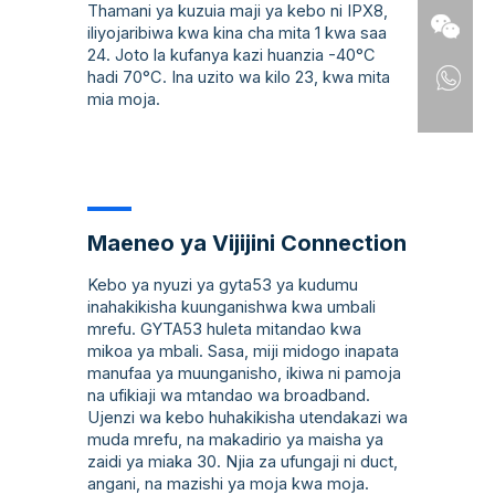
Thamani ya kuzuia maji ya kebo ni IPX8,
iliyojaribiwa kwa kina cha mita 1 kwa saa
24. Joto la kufanya kazi huanzia -40°C
hadi 70°C. Ina uzito wa kilo 23, kwa mita
mia moja.
Maeneo ya Vijijini Connection
Kebo ya nyuzi ya gyta53 ya kudumu
inahakikisha kuunganishwa kwa umbali
mrefu. GYTA53 huleta mitandao kwa
mikoa ya mbali. Sasa, miji midogo inapata
manufaa ya muunganisho, ikiwa ni pamoja
na ufikiaji wa mtandao wa broadband.
Ujenzi wa kebo huhakikisha utendakazi wa
muda mrefu, na makadirio ya maisha ya
zaidi ya miaka 30. Njia za ufungaji ni duct,
angani, na mazishi ya moja kwa moja.