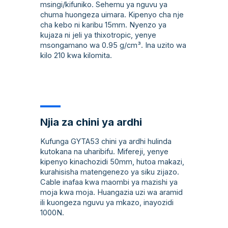
msingi/kifuniko. Sehemu ya nguvu ya
chuma huongeza uimara. Kipenyo cha nje
cha kebo ni karibu 15mm. Nyenzo ya
kujaza ni jeli ya thixotropic, yenye
msongamano wa 0.95 g/cm³. Ina uzito wa
kilo 210 kwa kilomita.
Njia za chini ya ardhi
Kufunga GYTA53 chini ya ardhi hulinda
kutokana na uharibifu. Mifereji, yenye
kipenyo kinachozidi 50mm, hutoa makazi,
kurahisisha matengenezo ya siku zijazo.
Cable inafaa kwa maombi ya mazishi ya
moja kwa moja. Huangazia uzi wa aramid
ili kuongeza nguvu ya mkazo, inayozidi
1000N.