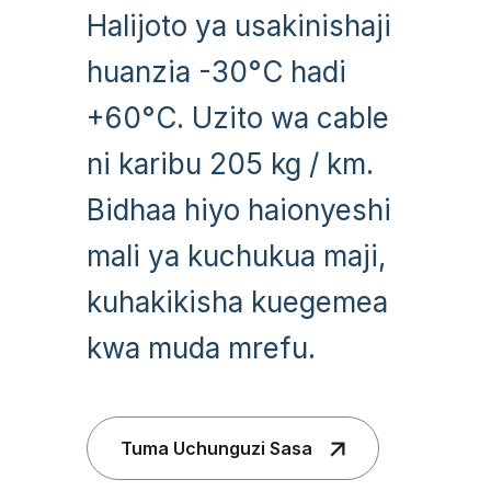
Halijoto ya usakinishaji
huanzia -30°C hadi
+60°C. Uzito wa cable
ni karibu 205 kg / km.
Bidhaa hiyo haionyeshi
mali ya kuchukua maji,
kuhakikisha kuegemea
kwa muda mrefu.
Tuma Uchunguzi Sasa