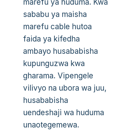
marefu ya huduma. Kwa
sababu ya maisha
marefu cable hutoa
faida ya kifedha
ambayo husababisha
kupunguzwa kwa
gharama. Vipengele
vilivyo na ubora wa juu,
husababisha
uendeshaji wa huduma
unaotegemewa.