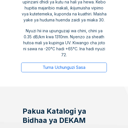
upinzani dhidi ya kutu na hali ya hewa. Kebo
hupitia majaribio makali, ikijumuisha vipimo
vya kutetemeka, kuponda na kuathiri. Maisha
yake ya huduma huenda zaidi ya miaka 30.
Nyuzi hii ina upunguzaji wa chini, chini ya
0.35 dB/km kwa 1310nm. Nyenzo za sheath
hutoa mali ya kupinga UV. Kiwango cha joto
ni sawa na -20°C hadi +65°C. Ina hadi nyuzi
72.
Tuma Uchunguzi Sasa
Pakua Katalogi ya
Bidhaa ya DEKAM