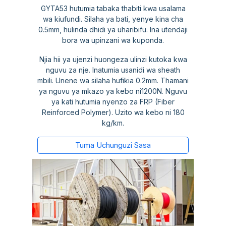
GYTA53 hutumia tabaka thabiti kwa usalama
wa kiufundi. Silaha ya bati, yenye kina cha
0.5mm, hulinda dhidi ya uharibifu. Ina utendaji
bora wa upinzani wa kuponda.
Njia hii ya ujenzi huongeza ulinzi kutoka kwa
nguvu za nje. Inatumia usanidi wa sheath
mbili. Unene wa silaha hufikia 0.2mm. Thamani
ya nguvu ya mkazo ya kebo ni1200N. Nguvu
ya kati hutumia nyenzo za FRP (Fiber
Reinforced Polymer). Uzito wa kebo ni 180
kg/km.
Tuma Uchunguzi Sasa