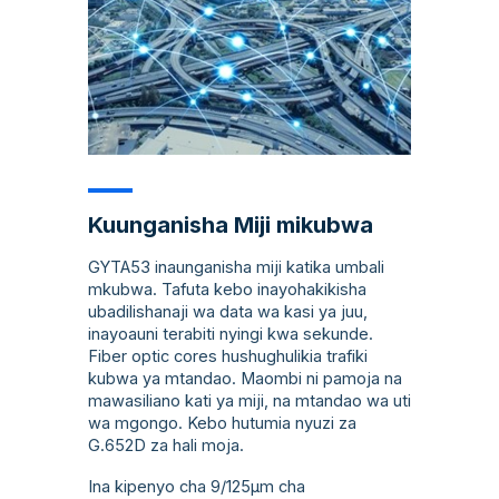
Kuunganisha Miji mikubwa
GYTA53 inaunganisha miji katika umbali
mkubwa. Tafuta kebo inayohakikisha
ubadilishanaji wa data wa kasi ya juu,
inayoauni terabiti nyingi kwa sekunde.
Fiber optic cores hushughulikia trafiki
kubwa ya mtandao. Maombi ni pamoja na
mawasiliano kati ya miji, na mtandao wa uti
wa mgongo. Kebo hutumia nyuzi za
G.652D za hali moja.
Ina kipenyo cha 9/125µm cha