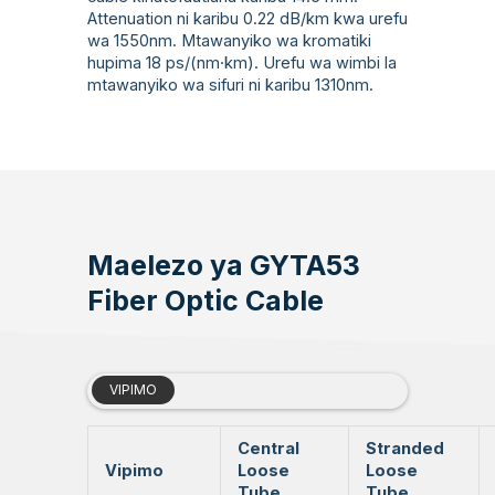
Attenuation ni karibu 0.22 dB/km kwa urefu
wa 1550nm. Mtawanyiko wa kromatiki
hupima 18 ps/(nm·km). Urefu wa wimbi la
mtawanyiko wa sifuri ni karibu 1310nm.
Maelezo ya GYTA53
Fiber Optic Cable
VIPIMO
Central
Stranded
Vipimo
Loose
Loose
Tube
Tube