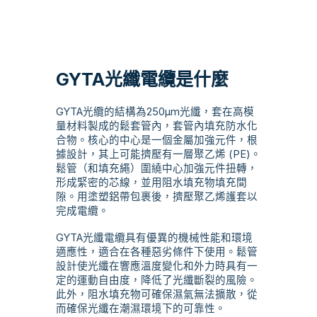
GYTA光纖電纜是什麼
GYTA光纜的結構為250μm光纖，套在高模
量材料製成的鬆套管內，套管內填充防水化
合物。核心的中心是一個金屬加強元件，根
據設計，其上可能擠壓有一層聚乙烯 (PE)。
鬆管（和填充繩）圍繞中心加強元件扭轉，
形成緊密的芯線，並用阻水填充物填充間
隙。用塗塑鋁帶包裹後，擠壓聚乙烯護套以
完成電纜。
GYTA光纖電纜具有優異的機械性能和環境
適應性，適合在各種惡劣條件下使用。鬆管
設計使光纖在響應溫度變化和外力時具有一
定的運動自由度，降低了光纖斷裂的風險。
此外，阻水填充物可確保濕氣無法擴散，從
而確保光纖在潮濕環境下的可靠性。