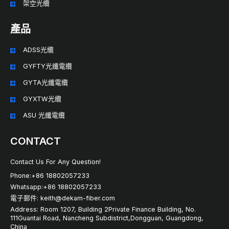
架空光纜
產品
ADSS光纜
GYFTY光纖電纜
GYTA光纖電纜
GYXTW光纜
ASU 光纖電纜
CONTACT
Contact Us For Any Question!
Phone:+86 18802057233
Whatsapp:+86 18802057233
電子郵件: keith@dekam-fiber.com
Address: Room 1207, Building 2Private Finance Building, No.
111Guantai Road, Nancheng Subdistrict,Dongguan, Guangdong,
China