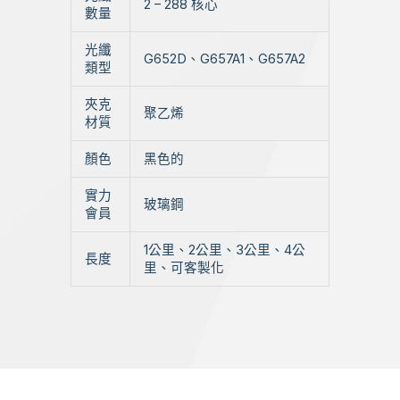
2 – 288 核心
數量
光纖
G652D、G657A1、G657A2
類型
夾克
聚乙烯
材質
顏色
黑色的
實力
玻璃鋼
會員
1公里、2公里、3公里、4公
長度
里、可客製化